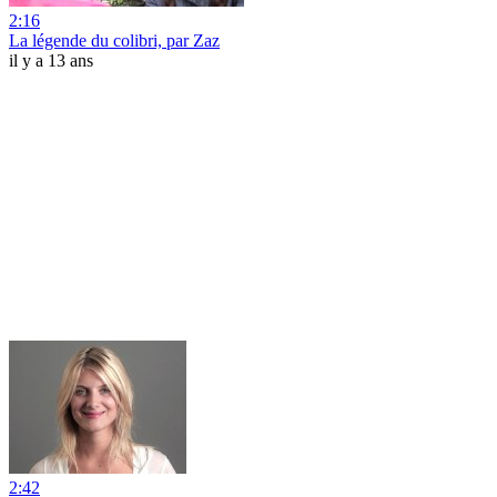
2:16
La légende du colibri, par Zaz
il y a 13 ans
2:42