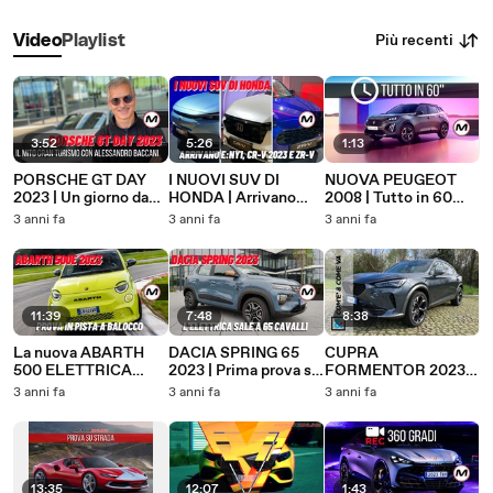
Più recenti
Video
Playlist
3:52
5:26
1:13
PORSCHE GT DAY
I NUOVI SUV DI
NUOVA PEUGEOT
2023 | Un giorno da
HONDA | Arrivano
2008 | Tutto in 60
Gran Turismo
CR-V 2023, ZR-V ed
secondi
3 anni fa
3 anni fa
3 anni fa
e:NY1
11:39
7:48
8:38
La nuova ABARTH
DACIA SPRING 65
CUPRA
500 ELETTRICA
2023 | Prima prova su
FORMENTOR 2023 |
2023: la PROVA IN
strada della versione
Com'è & Come va
3 anni fa
3 anni fa
3 anni fa
PISTA e su STRADA
con motore da 65 CV
13:35
12:07
1:43