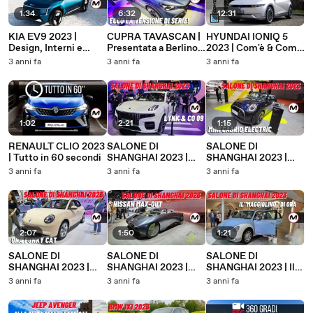
1:34
6:32
12:31
KIA EV9 2023 |
CUPRA TAVASCAN |
HYUNDAI IONIQ 5
Design, Interni e
Presentata a Berlino
2023 | Com'è & Come
Guida del SUV
la versione di serie
va
3 anni fa
3 anni fa
3 anni fa
elettrico dal look
futuristico
1:02
2:21
1:15
RENAULT CLIO 2023
SALONE DI
SALONE DI
| Tutto in 60 secondi
SHANGHAI 2023 |
SHANGHAI 2023 |
Link & Co. 09
Mini Electric Cabrio
3 anni fa
3 anni fa
3 anni fa
2:07
1:50
1:21
SALONE DI
SALONE DI
SALONE DI
SHANGHAI 2023 |
SHANGHAI 2023 |
SHANGHAI 2023 | Il
Ora Funky Cat, anche
Nissan Max-Out
"Maggiolino" di Ora
3 anni fa
3 anni fa
3 anni fa
per l'Italia