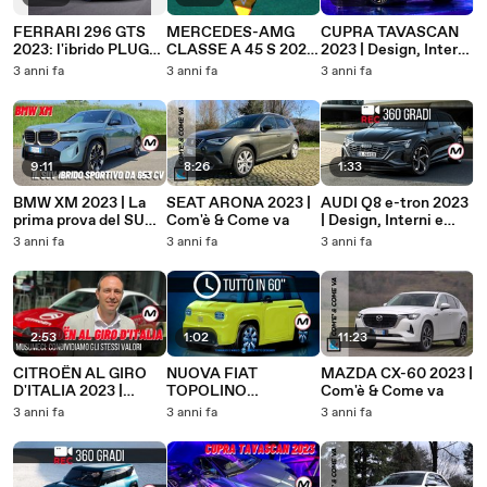
FERRARI 296 GTS
MERCEDES-AMG
CUPRA TAVASCAN
2023: l'ibrido PLUG-
CLASSE A 45 S 2023
2023 | Design, Interni
IN al servizio del
| Com'è & Come Va
e Guida del SUV
3 anni fa
3 anni fa
3 anni fa
piacere di guida A
coupè elettrico di
CIELO APERTO
Cupra
9:11
8:26
1:33
BMW XM 2023 | La
SEAT ARONA 2023 |
AUDI Q8 e-tron 2023
prima prova del SUV
Com'è & Come va
| Design, Interni e
sportivo ibrido plug-
Guida del del SUV
3 anni fa
3 anni fa
3 anni fa
in
elettrico tedesco
2:53
1:02
11:23
CITROËN AL GIRO
NUOVA FIAT
MAZDA CX-60 2023 |
D'ITALIA 2023 |
TOPOLINO
Com'è & Come va
Musumeci:
(RENDER) | Tutto in
3 anni fa
3 anni fa
3 anni fa
condividiamo gli
60 secondi
stessi valori del
ciclismo