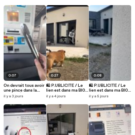
0:07
0:27
0:08
On devrait tous avoir
🛍️ P.UBLlClTE / Le
🛍️ P.UBLlClTE / Le
une pince dans la
lien est dans ma Bl0.
lien est dans ma Bl0.
voiture 🤭
Produit n°629
Produit n°629
il y a 3 jours
il y a 4 jours
il y a 5 jours