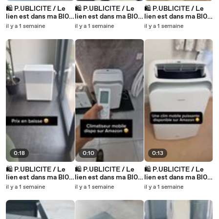
🛍️ P.UBLlClTE / Le
🛍️ P.UBLlClTE / Le
🛍️ P.UBLlClTE / Le
lien est dans ma Bl0.
lien est dans ma Bl0.
lien est dans ma Bl0.
Produit n°629
Produit n°629
Produit n°629
il y a 1 semaine
il y a 1 semaine
il y a 1 semaine
0:18
0:10
0:13
🛍️ P.UBLlClTE / Le
🛍️ P.UBLlClTE / Le
🛍️ P.UBLlClTE / Le
lien est dans ma Bl0.
lien est dans ma Bl0.
lien est dans ma Bl0.
Produit n°629
Produit n°627.
Produit n°627
il y a 1 semaine
il y a 1 semaine
il y a 1 semaine
Disponible à la
commande, pour une
livraison avant le 10
août, au moment de