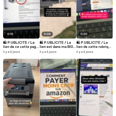
0:15
0:06
0:20
🛍️ P.UBLlClTE / Le
🛍️ P.UBLlClTE / Le
🛍️ P.UBLlClTE / Le
lien de ce cette page
lien est dans ma Bl0.
lien de cette rubrique
est dans ma Bl0.
Produit n°629
est dans ma Bl0.
il y a 5 jours
il y a 5 jours
il y a 5 jours