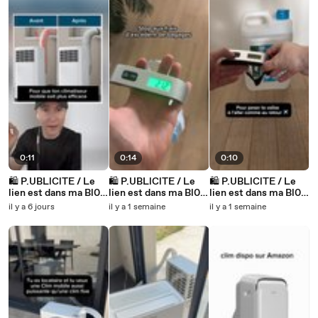
0:11
0:14
0:10
🛍️ P.UBLlClTE / Le
🛍️ P.UBLlClTE / Le
🛍️ P.UBLlClTE / Le
lien est dans ma Bl0.
lien est dans ma Bl0.
lien est dans ma Bl0.
Produit n°631
Produit n°630
Produit n°630
il y a 6 jours
il y a 1 semaine
il y a 1 semaine