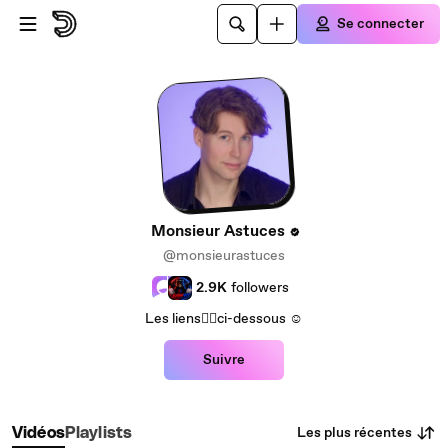
Passer au contenu principal
Se connecter
Monsieur Astuces
@monsieurastuces
2.9K
followers
Les liens👇🏻ci-dessous ☺️
Suivre
Les plus récentes
Vidéos
Playlists