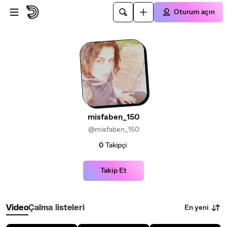
Ana içeriğe atla
Oturum açın
misfaben_150
@misfaben_150
0
Takipçi
Takip Et
En yeni
Video
Çalma listeleri