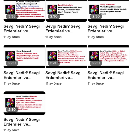
3:35
2:30
2:30
Sevgi Nedir? Sevgi
Sevgi Nedir? Sevgi
Sevgi Nedir? Sevgi
Erdemleri ve
Erdemleri ve
Erdemleri ve
Yasaklarından Oluşan
Yasaklarından Oluşan
Yasaklarından Oluşan
11 ay önce
11 ay önce
11 ay önce
Bilgiler, Sevgi ve
Bilgiler, Sevgi ve
Bilgiler, Sevgi ve
Varoluşsal Bilgiler 7
Varoluşsal Bilgiler 6
Varoluşsal Bilgiler 5
2:30
2:30
2:30
Sevgi Nedir? Sevgi
Sevgi Nedir? Sevgi
Sevgi Nedir? Sevgi
Erdemleri ve
Erdemleri ve
Erdemleri ve
Yasaklarından Oluşan
Yasaklarından Oluşan
Yasaklarından Oluşan
11 ay önce
11 ay önce
11 ay önce
Bilgiler, Sevgi ve
Bilgiler, Sevgi ve
Bilgiler, Sevgi ve
Varoluşsal Bilgiler 4
Varoluşsal Bilgiler 3
Varoluşsal Bilgiler 2
2:30
Sevgi Nedir? Sevgi
Erdemleri ve
Yasaklarından Oluşan
11 ay önce