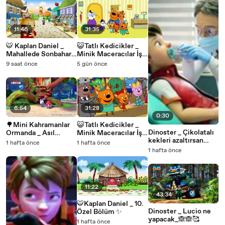
11:46
31:35
🐯 Kaplan Daniel _
😺Tatlı Kedicikler _
Mahallede Sonbahar
Minik Maceracılar İş
Kutlaması🍂_ Süper
Başında #13 ✨🥰
9 saat önce
5 gün önce
Bölüm⭐
6:54
31:28
0:30
🌳Mini Kahramanlar
😺Tatlı Kedicikler _
Dinoster _ Çikolatalı
Ormanda _ Asıl
Minik Maceracılar İş
kekleri azaltırsan
Hikayeler✨ _ 26.
Başında #9 ✨🥰
1 hafta önce
1 hafta önce
daha iyi olur Lucio🥰
Bölüm✨
1 hafta önce
🦷
11:22
43:34
🐯Kaplan Daniel _ 10.
Dinoster _ Lucio ne
Özel Bölüm ✨
yapacak_🙈🙈🥰
1 hafta önce