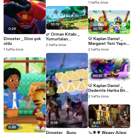
1 hafta önce
30:18
0:26
30:32
🌿 Orman Kitabı _
Dinoster _ Dino şok
🐯 Kaplan Daniel _
Yumurtaları
oldu
Margaret Yeni Yaşını
Korumaya Yardım! 🥚
2 hafta önce
Kutluyor! 🥳🎂
💚
1 hafta önce
2 hafta önce
50:21
🐯 Kaplan Daniel _
Dedemle Harika Bir
Gün Geçirdik🏡💚
2 hafta önce
0:19
6:55
0:46
Dinoster _ Bunu
🦦🐥🐥 Weasy Ailesi _