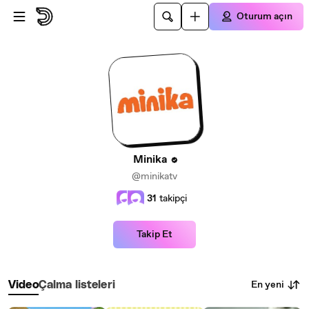
Ana içeriğe atla
Oturum açın
Minika
@minikatv
31
takipçi
Takip Et
En yeni
Video
Çalma listeleri