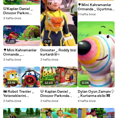
11:47
🌳Mini Kahramanlar
🐯Kaplan Daniel _
Ormanda _ Uçurtma
Dinozor Parkını
Kurtarma _ 14.
3 hafta önce
Keşfediyor! 🌿🦖
Bölüm✨
3 hafta önce
7:00
0:31
🌳Mini Kahramanlar
Dinoster _ Roddy bizi
Ormanda _
kurtardı🤩⭐
Boyanacak Bir Şey
3 hafta önce
3 hafta önce
Yok 🎨_ 15. Bölüm✨
33:16
32:53
0:34
🚂 Robot Trenler _
🐯 Kaplan Daniel _
Dylan Oyun Zamanı🎈
Yeteneklerini
Dinozor Parkında
_ Kurtarma ekibi 🚒
Keşfediyorlar!🚆✨
Unutulmaz Anlar! 🦕
3 hafta önce
3 hafta önce
4 hafta önce
💚