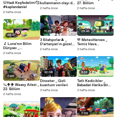
🐯Hadi Keşfedelim!🥰
kullanmanın olayı düz
27. Bölüm
#kaplandaniel
gitmek⭐
2 hafta önce
2 hafta önce
2 hafta önce
11:25
29:45
30:47
3 Silahşorlar🎩 _
💙 MeteoHeroes _
🔬 Luna'nın Bilim
D'artanyan'ın güzel
Temiz Hava
Dünyası _
kokusu🌸🌺
Kahramanları! 🌿🦸
2 hafta önce
3 hafta önce
Büyükannenin
2 hafta önce
Bahçesinde İlginç
Keşif! 🌼✨
32:04
8:58
7:00
Dinoster _ Gizli
Tatlı Kedicikler _
🦦🐥🐥 Weasy Ailesi _
kuantum verileri
Babadan Harika Bir
22. Bölüm
Sürpriz! 🎉✨
3 hafta önce
3 hafta önce
2 hafta önce
7:00