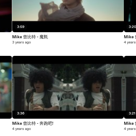
3:59
3:2
Mike 曾比特 - 魔氈
Mike
3 years ago
4 years
3:36
3:21
Mike 曾比特 - 奔跑吧!
Mike
4 years ago
4 years