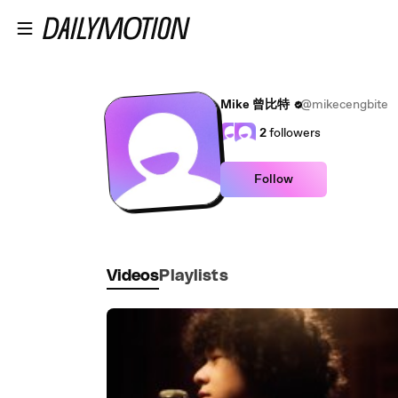
Skip to main content
Mike 曾比特
@mikecengbite
2
followers
Follow
Videos
Playlists