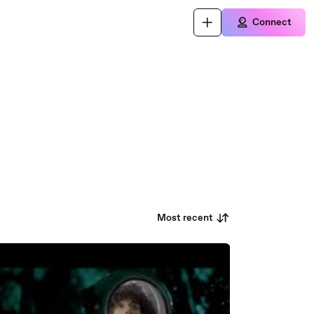
Connect
Most recent