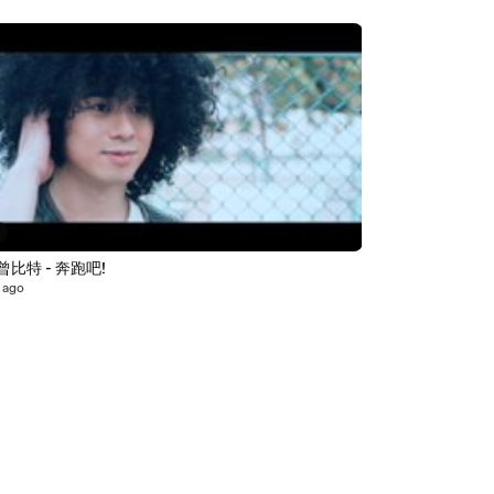
 曾比特 - 奔跑吧!
 ago