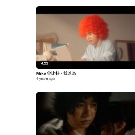
4:22
Mike 曾比特 - 我以為
4 years ago