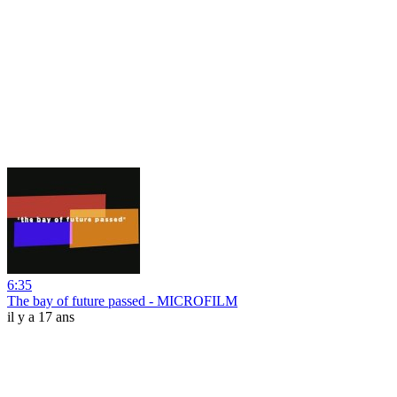
6:35
The bay of future passed - MICROFILM
il y a 17 ans