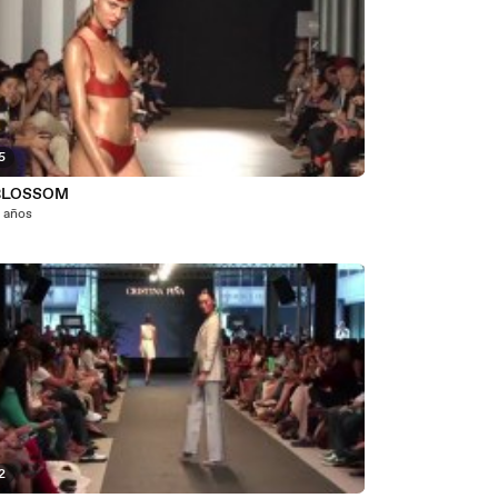
5
 BLOSSOM
3 años
2