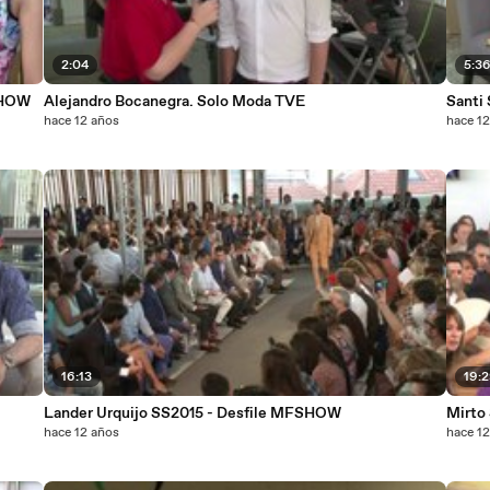
2:04
5:3
SHOW
Alejandro Bocanegra. Solo Moda TVE
Santi 
hace 12 años
hace 1
16:13
19:
Lander Urquijo SS2015 - Desfile MFSHOW
Mirto
hace 12 años
hace 1