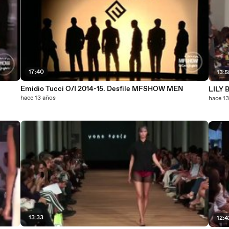
17:40
13:5
Emidio Tucci O/I 2014-15. Desfile MFSHOW MEN
LILY
hace 13 años
hace 1
13:33
12:4