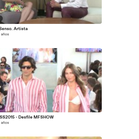
6
Senso. Artista
2 años
29
 SS2015 - Desfile MFSHOW
2 años