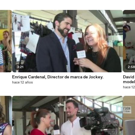
3:21
2:5
Enrique Cardenal, Director de marca de Jockey.
David 
mode
hace 12 años
hace 1