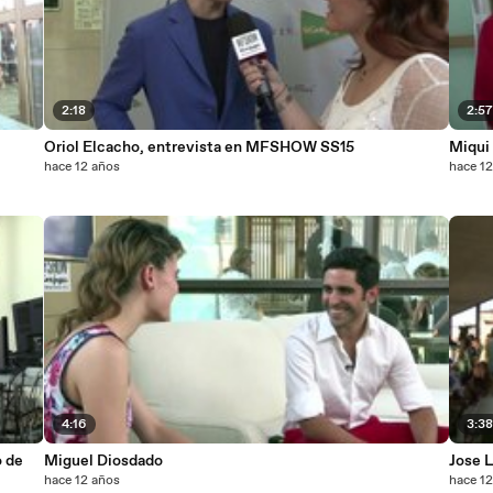
2:18
2:5
Oriol Elcacho, entrevista en MFSHOW SS15
Miqui
hace 12 años
hace 1
4:16
3:3
 de
Miguel Diosdado
Jose L
hace 12 años
hace 1