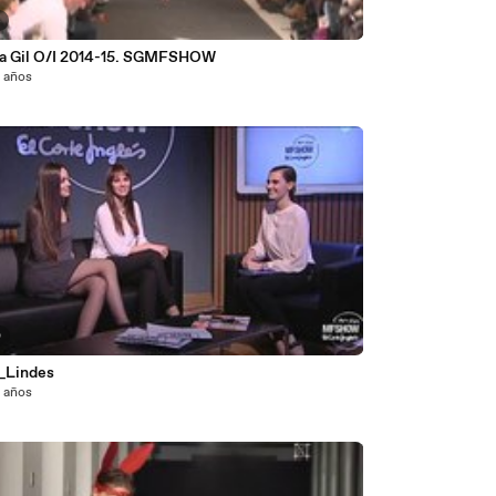
4
ia Gil O/I 2014-15. SGMFSHOW
2 años
0
_Lindes
2 años