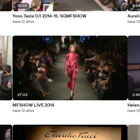
10:33
8:5
Yono Taola O/I 2014-15. SGMFSHOW
Aurel
hace 12 años
hace 1
27:03
2:4
MFSHOW LIVE 2014
Helen
hace 12 años
hace 1