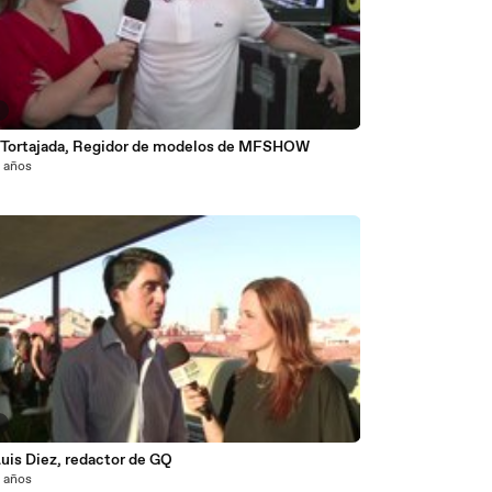
7
 Tortajada, Regidor de modelos de MFSHOW
2 años
8
uis Diez, redactor de GQ
2 años