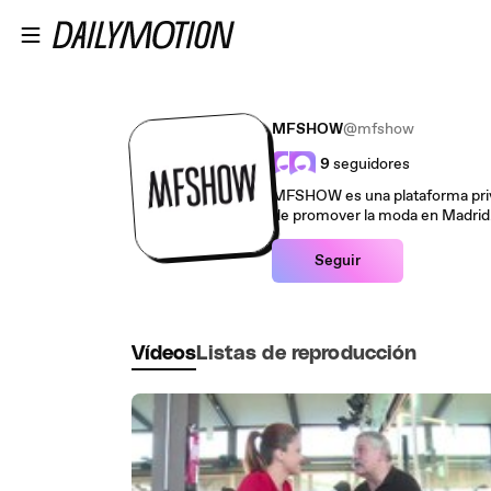
Saltar al contenido principal
MFSHOW
@mfshow
9
seguidores
MFSHOW es una plataforma priva
de promover la moda en Madrid
Seguir
Vídeos
Listas de reproducción