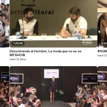
1:25:44
2:14
Desvistiendo al Hombre, La moda que no se ve.
#SGM
MFSHOW
hace 1
hace 12 años