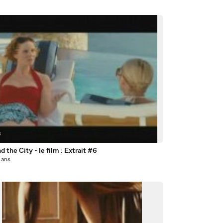
6
d the City - le film : Extrait #6
8 ans