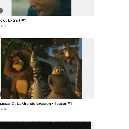
0
k : Extrait #1
8 ans
scar 2 : La Grande Evasion - Teaser #1
8 ans