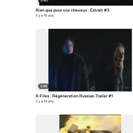
0:43
Rien que pour vos cheveux : Extrait #3
il y a 18 ans
1:38
X-Files : Régéneration Russian Trailer #1
il y a 18 ans