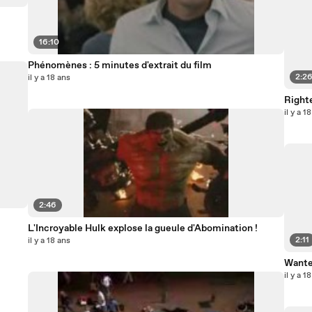
16:10
Phénomènes : 5 minutes d'extrait du film
2:2
il y a 18 ans
Righte
il y a 1
2:46
L'Incroyable Hulk explose la gueule d'Abomination !
2:11
il y a 18 ans
Wanted
il y a 1