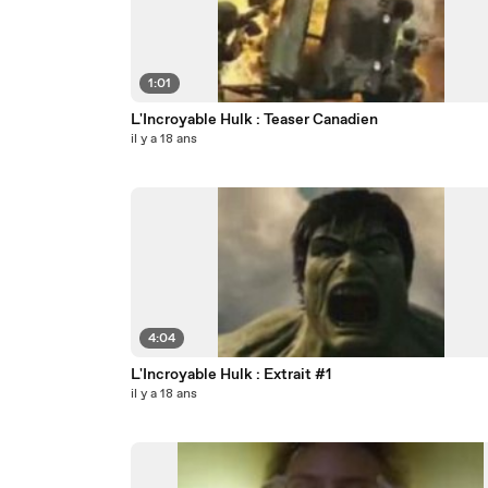
1:01
L'Incroyable Hulk : Teaser Canadien
il y a 18 ans
4:04
L'Incroyable Hulk : Extrait #1
il y a 18 ans