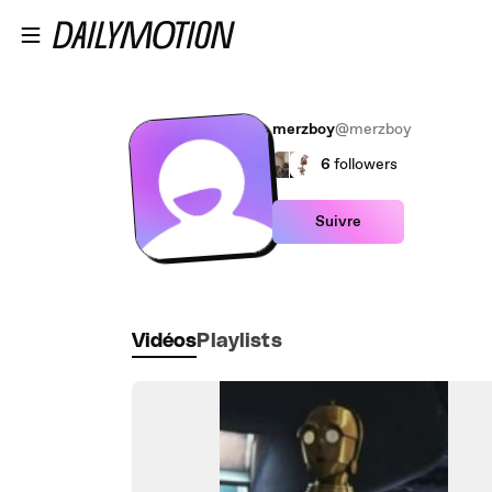
Passer au contenu principal
merzboy
@merzboy
6
followers
Suivre
Vidéos
Playlists