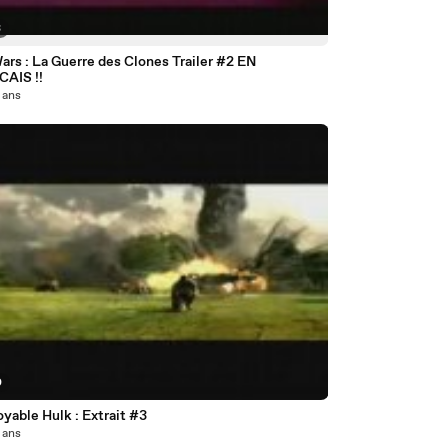
3
ars : La Guerre des Clones Trailer #2 EN
AIS !!
8 ans
0
oyable Hulk : Extrait #3
8 ans