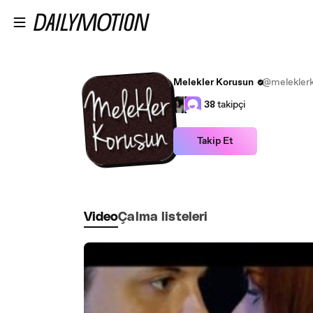
Ana içeriğe atla
Melekler Korusun
@melekler
38
takipçi
Takip Et
Video
Çalma listeleri