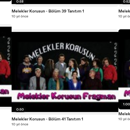
0:58
0:5
Melekler Korusun - Bölüm 39 Tanıtım 1
Melek
10 yıl önce
10 yıl 
1:0
0:50
Melek
Melekler Korusun - Bölüm 41 Tanıtım 1
10 yıl 
10 yıl önce