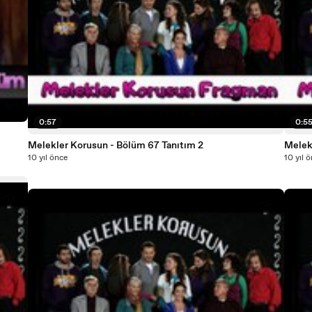
0:57
0:5
Melekler Korusun - Bölüm 67 Tanıtım 2
Melek
10 yıl önce
10 yıl 