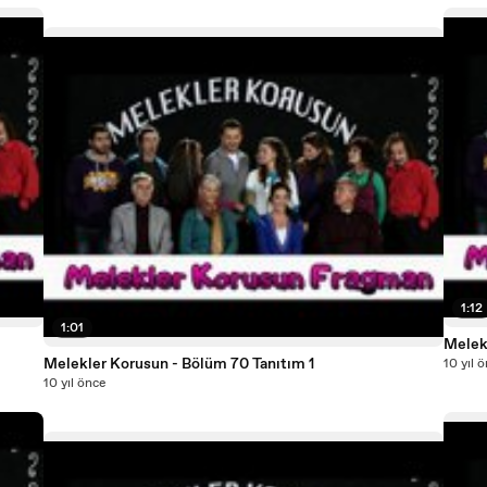
1:12
1:01
Melek
Melekler Korusun - Bölüm 70 Tanıtım 1
10 yıl 
10 yıl önce