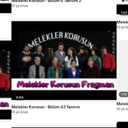
Melekler Korusun - Bölüm 6 Tanıtım 2
10 yıl önce
1:01
Melek
10 yıl 
1:12
0:54
Melek
Melekler Korusun - Bölüm 43 Tanıtım
10 yıl 
10 yıl önce