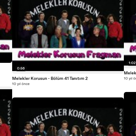
1:02
0:56
Melekler Korusun - Bölüm 41 Tanıtım 2
10 yıl 
10 yıl önce