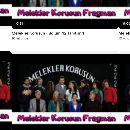
0:51
9:0
Melekler Korusun - Bölüm 42 Tanıtım 1
Melek
10 yıl önce
10 yıl 