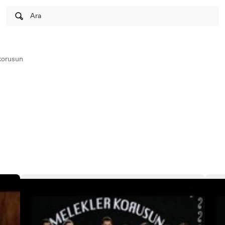
Ara
korusun