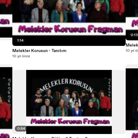
0:13
1:14
Melek
Melekler Korusun - Tanıtım
10 yıl 
10 yıl önce
0:54