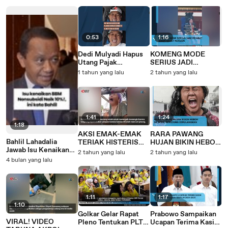
0:53
1:16
Dedi Mulyadi Hapus
KOMENG MODE
Utang Pajak
SERIUS JADI
Kendaraan Bermotor
PEJABAT BIKIN
1 tahun yang lalu
2 tahun yang lalu
Sejak 2024
KAGET NETIZEN
1:41
1:24
1:18
AKSI EMAK-EMAK
RARA PAWANG
Bahlil Lahadalia
TERIAK HISTERIS
HUJAN BIKIN HEBOH
Jawab Isu Kenaikan
MASUK JERUJI
DI ACEH, BERUJUNG
2 tahun yang lalu
2 tahun yang lalu
Harga BBM Non-
KARENA DITUDUH
DIPULANGKAN
4 bulan yang lalu
Subsidi per 1 April
MENCURI PISANG
2026
1:11
1:17
1:10
Golkar Gelar Rapat
Prabowo Sampaikan
VIRAL! VIDEO
Pleno Tentukan PLT
Ucapan Terima Kasih