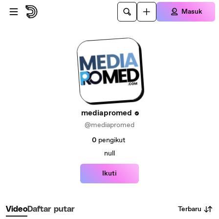
Lewatkan ke konten utama
Masuk
mediapromed
@mediapromed
0
pengikut
null
Ikuti
Terbaru
Video
Daftar putar