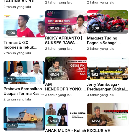
TARUNA AKPOL
Ketua Umum
Sebagai Presiden
2 tahun yang lalu
2 tahun yang lalu
MELAWAN
Terpilih 2024-2029
2 tahun yang lalu
PERWIRA SAAT
LAPTOP DIPERIKSA
30:52
3:08
1:08
RICKY AFRIANTO |
Marquez Tuding
Timnas U-20
SUKSES BAWA
Bagnaia Sebagai
Indonesia Tekuk
MASUK KOPIKO KE
Biang Kerok Insiden
2 tahun yang lalu
2 tahun yang lalu
Argentina
DRAMA KOREA
GP Portugal 2024
2 tahun yang lalu
45:34
1:52
1:17
AM
Jerry Sambuaga -
Prabowo Sampaikan
HENDROPRIYONO:
Perdagangan Digital
Ucapan Terima Kasih
G30S PKI ADALAH
Krypto dan NFT di
3 tahun yang lalu
3 tahun yang lalu
Sebagai Presiden
KEGAGALAN
Indonesia
2 tahun yang lalu
Terpilih 2024-2029
OPERASI CIA
5:43
13:23
0:47
ANAK MUDA - Kuliah
EXCLUSIVE