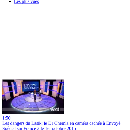
Les plus vues
1:50
Les dangers du Lasik: le Dr Chemla en caméra cachée à Envoyé
Spécial sur France 2 le 1er octobre 2015