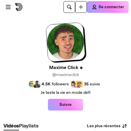
Passer au contenu principal
Se connecter
Maxime Click
@maximeclick
4.5K
followers
35
suivis
Je teste la vie en mode défi
Suivre
Les plus récentes
Vidéos
Playlists