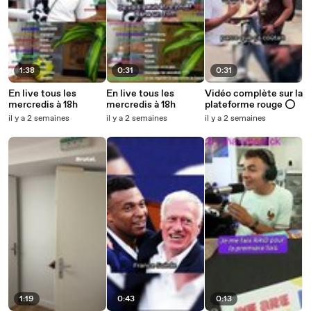
1:38
0:31
0:31
En live tous les
En live tous les
Vidéo complète sur la
mercredis à 18h
mercredis à 18h
plateforme rouge ⭕
il y a 2 semaines
il y a 2 semaines
il y a 2 semaines
1:19
0:43
0:13