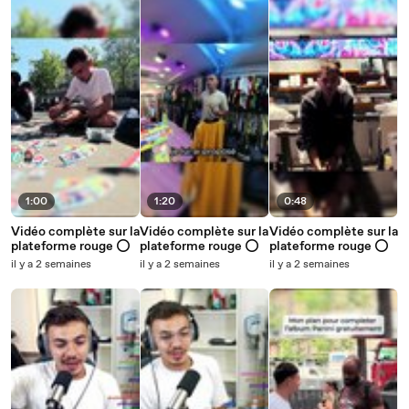
1:00
1:20
0:48
Vidéo complète sur la
Vidéo complète sur la
Vidéo complète sur la
plateforme rouge ⭕
plateforme rouge ⭕
plateforme rouge ⭕
il y a 2 semaines
il y a 2 semaines
il y a 2 semaines