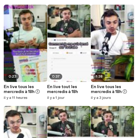
0:23
0:37
1:38
En live tous les
En live tout les
En live tous les
mercredis à 18h 🕕
mercredis à 18h
mercredis à 18h 🕕
il y a 11 heures
il y a 1 jour
il y a 3 jours