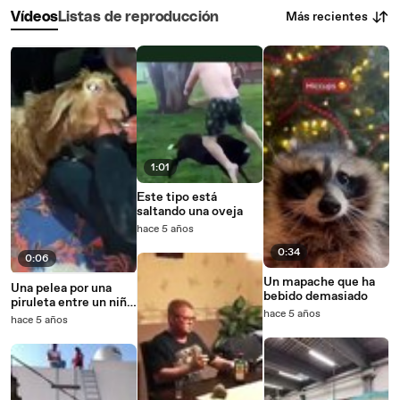
Más recientes
Vídeos
Listas de reproducción
1:01
Este tipo está
saltando una oveja
hace 5 años
0:34
0:06
Un mapache que ha
Una pelea por una
bebido demasiado
piruleta entre un niño
hace 5 años
y su oveja
hace 5 años