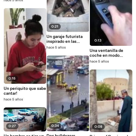
hace 5 años
0:21
Un garaje futurista
0:13
inspirado en las
películas de
hace 5 años
Una ventanilla de
Hollywood
coche en modo
Segunda Guerra
hace 5 años
Mundial !
0:15
Un periquito que sabe
cantar!
hace 5 años
0:34
0:27
0:08