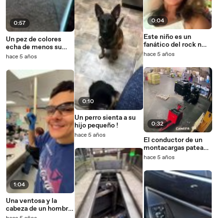
0:04
0:57
Este niño es un
Un pez de colores
fanático del rock n
echa de menos su
roll
guisante. LOL
hace 5 años
hace 5 años
0:10
Un perro sienta a su
0:32
hijo pequeño !
hace 5 años
El conductor de un
montacargas patea
un palé !
hace 5 años
1:04
Una ventosa y la
cabeza de un hombre
calvo