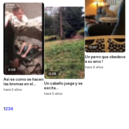
0:07
Un perro que obedece
a su amo !
hace 5 años
0:08
0:08
Así es como se hacen
Un caballo juega y se
las bromas en el
excita
ejército!
hace 5 años
excesivamente
hace 5 años
1
2
3
4