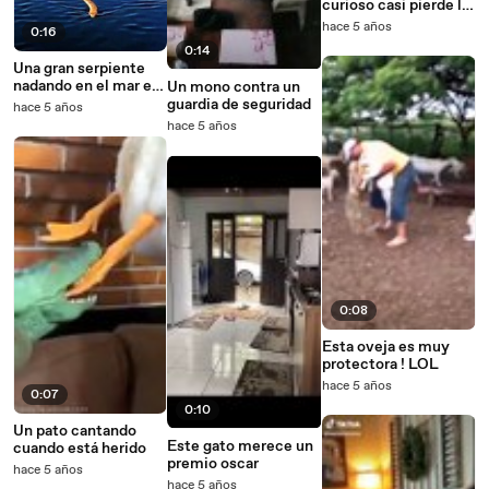
curioso casi pierde la
cabeza !
hace 5 años
0:16
0:14
Una gran serpiente
nadando en el mar es
Un mono contra un
tu peor pesadilla
guardia de seguridad
hace 5 años
hace 5 años
0:08
Esta oveja es muy
protectora ! LOL
hace 5 años
0:07
0:10
Un pato cantando
Este gato merece un
cuando está herido
premio oscar
hace 5 años
hace 5 años