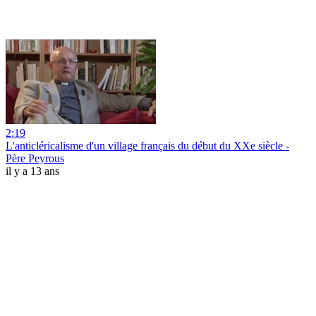
2:19
L'anticléricalisme d'un village français du début du XXe siècle -
Père Peyrous
il y a 13 ans