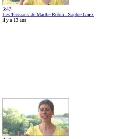
3:47
Les 'Passions' de Marthe Robin - Sophie Guex
il y a 13 ans