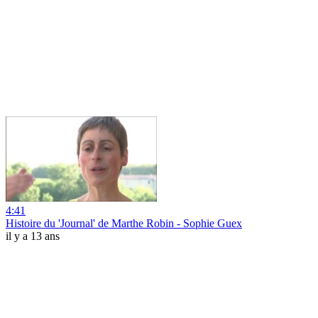
4:41
Histoire du 'Journal' de Marthe Robin - Sophie Guex
il y a 13 ans