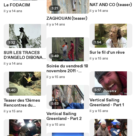
NAT AND CO (teaser)
Le FODACIM
3:21
il y a 14 ans
il y a 14 ans
ZAGHOUAN (teaser)
il y a 14 ans
1:54
1:32
Sur le fil d’un rêve
SUR LES TRACES
5:49
D’ANGELO DIBONA
il y a 15 ans
EN VENEON (teaser)
il y a 14 ans
Soirée du vendredi 18
novembre 2011 -
Rencontres du
il y a 15 ans
cinéma de Montagne
5:17
1:40
Vertical Sailing
Teaser des 13èmes
5:53
Greenland - Part 1
Rencontres du
cinéma de montagne
il y a 15 ans
il y a 15 ans
Vertical Sailing
de Grenoble 2011
Greenland - Part 2
il y a 15 ans