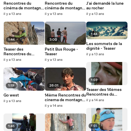
Rencontres du
Rencontres du
J'ai demandé la lune
cinéma de montagne
cinéma de montagne
au rocher
de Grenoble 2013 -
de Grenoble 2013 -
il y a 13 ans
il y a 13 ans
il y a 13 ans
Jeudi 21 novembre
Mercredi 20
novembre
1:44
1:44
3:00
Les sommets de la
dignité - Teaser
Teaser des
Petit Bus Rouge -
Rencontres du
Teaser
il y a 13 ans
cinéma de montagne
il y a 13 ans
il y a 13 ans
de Grenoble 2013
1:59
1:19
26:01
Teaser des 14èmes
Rencontres du
Go west
14ème Rencontres du
cinéma de montagne
cinema de montagne
il y a 14 ans
il y a 13 ans
de Grenoble
de grenoble : le film
il y a 14 ans
de la semaine
1:51
1:45