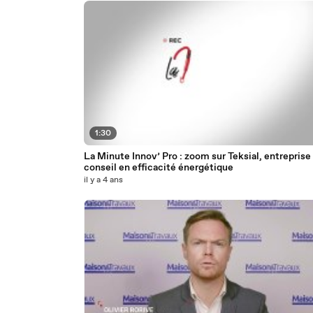
1:30
La Minute Innov’ Pro : zoom sur Teksial, entreprise
conseil en efficacité énergétique
il y a 4 ans