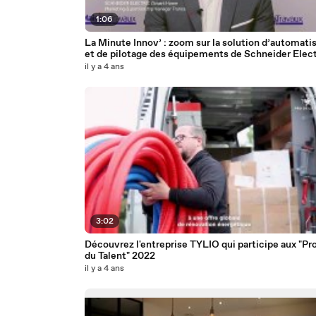
1:06
La Minute Innov’ : zoom sur la solution d’automati
et de pilotage des équipements de Schneider Elect
Wiser
il y a 4 ans
3:02
Découvrez l'entreprise TYLIO qui participe aux "Pr
du Talent" 2022
il y a 4 ans