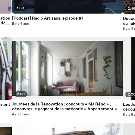
1:08
2:4
sation
[Podcast] Radio Artisans, épisode #1
Découv
ric
du Ta
il y a 4 ans
il y a 4
2:00
2:0
Journées de la Rénovation : concours « Ma Réno » ,
os ont
Les Jo
découvrez le gagnant de la catégorie « Appartement »
découv
camp
il y a 5 ans
il y a 5