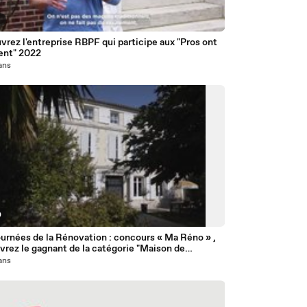
6
rez l'entreprise RBPF qui participe aux "Pros ont
lent" 2022
 ans
0
urnées de la Rénovation : concours « Ma Réno » ,
rez le gagnant de la catégorie "Maison de
agne"
 ans