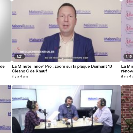
1:21
1:15
 de
La Minute Innov’ Pro : zoom sur la plaque Diamant 13
La Min
Cleano C de Knauf
rénova
il y a 4 ans
il y a 4