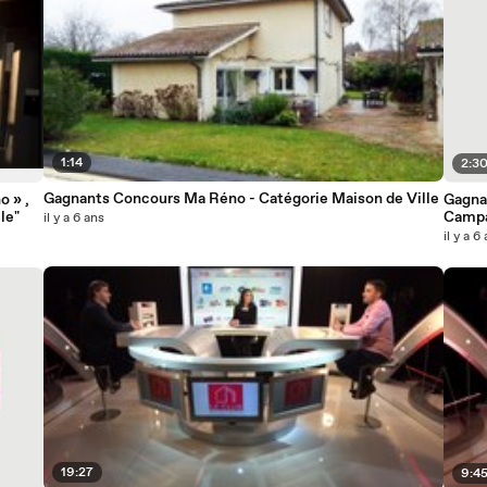
1:14
2:3
Gagnants Concours Ma Réno - Catégorie Maison de Ville
o » ,
Gagna
le"
Camp
il y a 6 ans
il y a 6
19:27
9:4