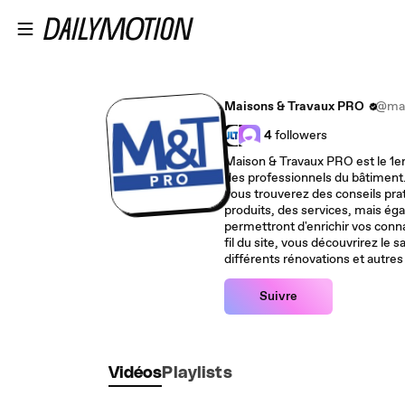
Passer au contenu principal
Maisons & Travaux PRO
@mai
4
followers
Maison & Travaux PRO est le 1er 
des professionnels du bâtiment. 
vous trouverez des conseils prat
produits, des services, mais ég
permettront d'enrichir vos conn
fil du site, vous découvrirez le s
différents rénovations et autres
Suivre
Vidéos
Playlists