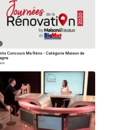
0
nts Concours Ma Réno - Catégorie Maison de
agne
 ans
5