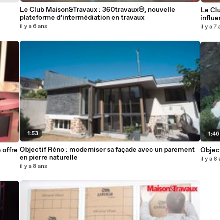
Le Club Maison&Travaux : 360travaux®, nouvelle
Le Cl
plateforme d’intermédiation en travaux
influ
il y a 6 ans
il y a 7
1:53
1:46
Objectif Réno : moderniser sa façade avec un parement
 offre
Object
en pierre naturelle
il y a 8
il y a 8 ans