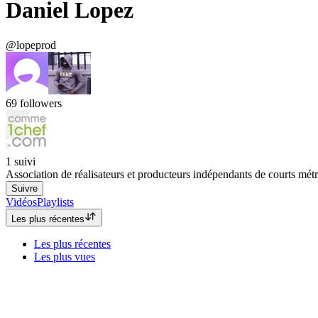
Daniel Lopez
@lopeprod
69
followers
1
suivi
Association de réalisateurs et producteurs indépendants de courts mét
Suivre
Vidéos
Playlists
Les plus récentes
Les plus récentes
Les plus vues