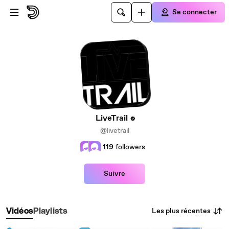
Passer au contenu principal
Se connecter
LiveTrail
@livetrail
119
followers
Suivre
Les plus récentes
Vidéos
Playlists