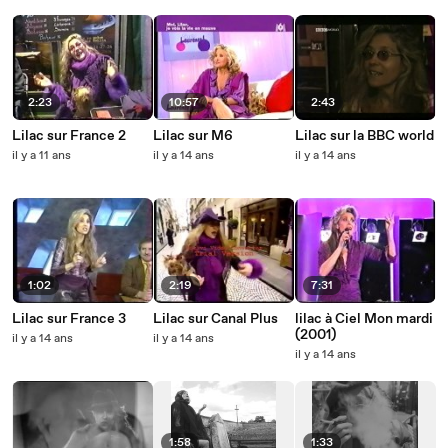
2:23
10:57
2:43
Lilac sur France 2
Lilac sur M6
Lilac sur la BBC world
il y a 11 ans
il y a 14 ans
il y a 14 ans
1:02
2:19
7:31
Lilac sur France 3
Lilac sur Canal Plus
lilac à Ciel Mon mardi
(2001)
il y a 14 ans
il y a 14 ans
il y a 14 ans
1:58
1:33