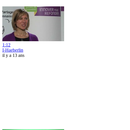
1:12
I-Haeberlin
il y a 13 ans