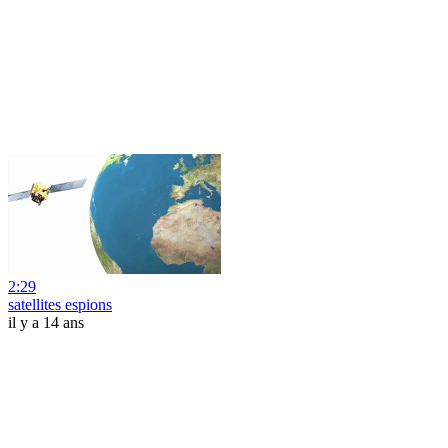
2:29
satellites espions
il y a 14 ans