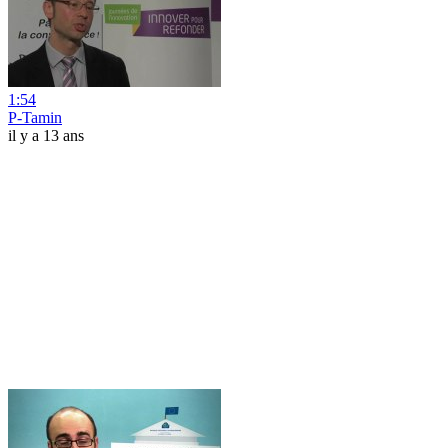
1:54
P-Tamin
il y a 13 ans