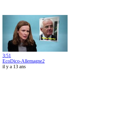
3:51
EcoDico-Allemagne2
il y a 13 ans