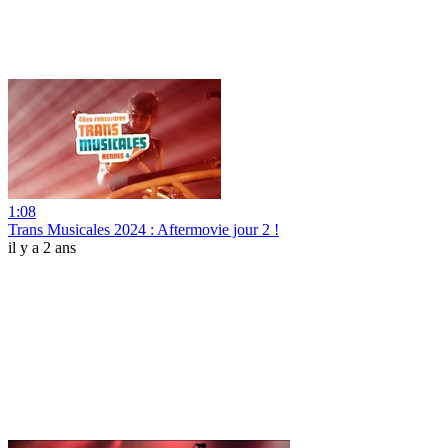
1:08
Trans Musicales 2024 : Aftermovie jour 2 !
il y a 2 ans