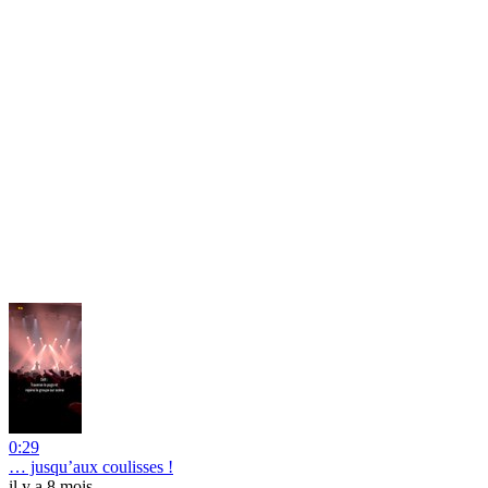
0:29
… jusqu’aux coulisses !
il y a 8 mois