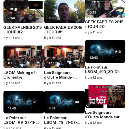
6:13
7:59
8:53
GEEK FAERIES 2015
- JOUR #0
GEEK FAERIES 2015
GEEK FAERIES 2015
- JOUR #2
- JOUR #1
il y a 11 ans
il y a 11 ans
il y a 11 ans
13:43
6:03
1:17
Le Point sur
LSOM_#10_30-01-
LSOM Making of -
Les Seigneurs
2015
Orchestre
d'Outre Monde -
il y a 12 ans
philarmonique Paris
Orchestre
il y a 11 ans
il y a 11 ans
Scoring
philharmonique - le
teaser
1:47
11:46
4:31
Les Seigneurs
d'Outre Monde sur
Le Point sur
Le Point sur
FRANCE INTER
LSOM_#9_27-11-
LSOM_#8_31-07-
il y a 12 ans
2014
2014
il y a 12 ans
il y a 12 ans