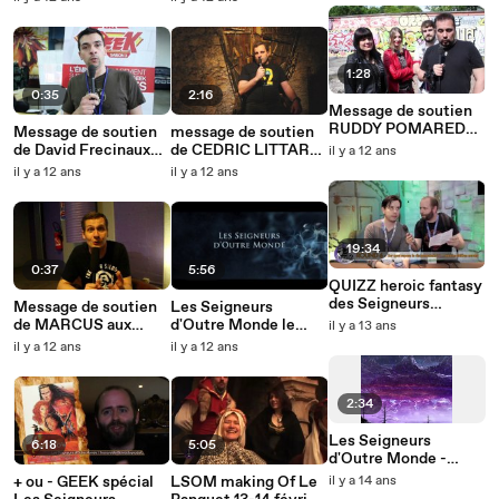
1:28
0:35
2:16
Message de soutien
RUDDY POMAREDE
Message de soutien
message de soutien
et la team DAMNED
de David Frecinaux
de CEDRIC LITTARDI
il y a 12 ans
aux Seigneurs d'outre
aux Seigneurs
aux Seigneurs
il y a 12 ans
il y a 12 ans
monde
d'Outre Monde
d'Outre Monde
19:34
0:37
5:56
QUIZZ heroic fantasy
des Seigneurs
Message de soutien
Les Seigneurs
d'Outre Monde
de MARCUS aux
d'Outre Monde le
il y a 13 ans
Seigneurs d'Outre
crowdfunding
il y a 12 ans
il y a 12 ans
Monde
2:34
Les Seigneurs
6:18
5:05
d'Outre Monde -
teaser 2012
+ ou - GEEK spécial
LSOM making Of Le
il y a 14 ans