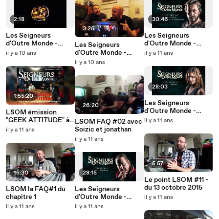
2:18
30:46
3:25
Les Seigneurs
Les Seigneurs
d'Outre Monde -
d'Outre Monde -
Les Seigneurs
Bande Annonce 2016
chapitre 3
d'Outre Monde -
il y a 10 ans
il y a 11 ans
Projection Cinéma du
il y a 10 ans
22 mai 2016
28:03
1:55:20
Les Seigneurs
26:20
d'Outre Monde -
LSOM émission
chapitre 2
"GEEK ATTITUDE" à
il y a 11 ans
LSOM FAQ #02 avec
radio Puisaleine
Soizic et jonathan
il y a 11 ans
21/11/2015
il y a 11 ans
5:57
15:30
28:15
Le point LSOM #11 -
du 13 octobre 2015
LSOM la FAQ#1 du
Les Seigneurs
chapitre 1
d'Outre Monde -
il y a 11 ans
chapitre 1
il y a 11 ans
il y a 11 ans