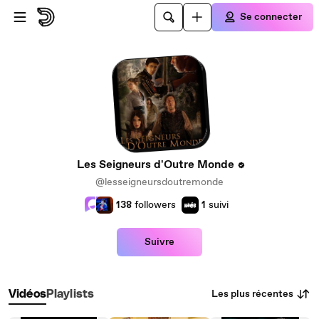
Passer au contenu principal
Se connecter
Les Seigneurs d'Outre Monde
@lesseigneursdoutremonde
138
followers
1
suivi
Suivre
Les plus récentes
Vidéos
Playlists