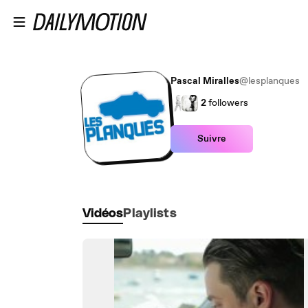
Passer au contenu principal
Pascal Miralles
@lesplanques
2
followers
Suivre
Vidéos
Playlists