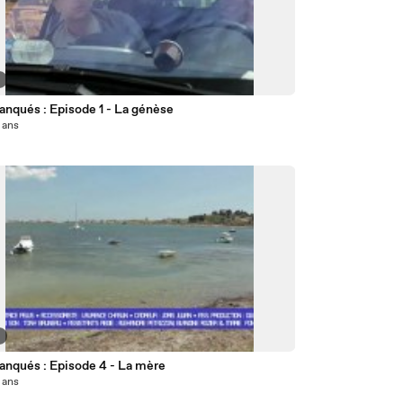
8
anqués : Episode 1 - La génèse
4 ans
2
anqués : Episode 4 - La mère
4 ans