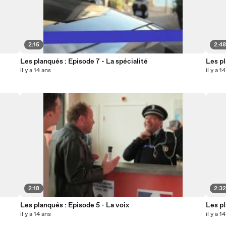
2:15
2:4
Les planqués : Episode 7 - La spécialité
Les pl
il y a 14 ans
il y a 1
2:18
2:3
Les planqués : Episode 5 - La voix
Les pl
il y a 14 ans
il y a 1