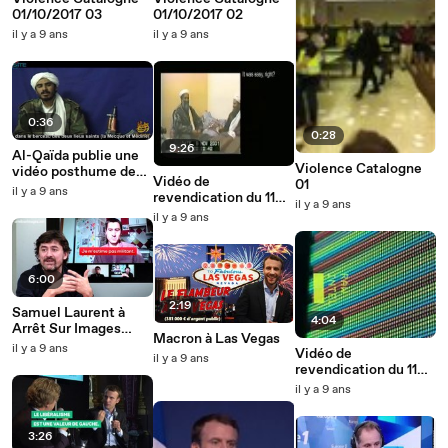
01/10/2017 03
01/10/2017 02
il y a 9 ans
il y a 9 ans
0:36
0:28
9:26
Al-Qaïda publie une
Violence Catalogne
vidéo posthume de
Vidéo de
01
deux auteurs du 11-
il y a 9 ans
revendication du 11
Septembre par Le
il y a 9 ans
septembre par Ben
il y a 9 ans
Monde.fr -
Laden 2
Dailymotion
6:00
2:19
Samuel Laurent à
4:04
Arrêt Sur Images
Macron à Las Vegas
(02/2017)
il y a 9 ans
Vidéo de
il y a 9 ans
revendication du 11
septembre par Ben
il y a 9 ans
Laden
3:26