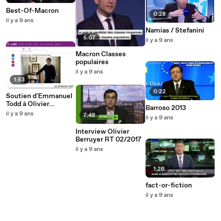
Best-Of-Macron
0:28
il y a 9 ans
Namias / Stefanini
5:07
il y a 9 ans
Macron Classes
populaires
il y a 9 ans
1:53
0:22
Soutien d'Emmanuel
Todd à Olivier
Barroso 2013
Berruyer et les-
il y a 9 ans
7:48
il y a 9 ans
crises.fr (10 02 2017)
Interview Olivier
Berruyer RT 02/2017
il y a 9 ans
1:26
fact-or-fiction
il y a 9 ans