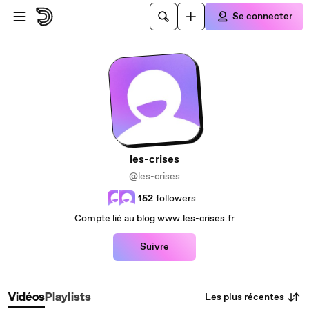
Passer au contenu principal
Se connecter
les-crises
@les-crises
152
followers
Compte lié au blog www.les-crises.fr
Suivre
Les plus récentes
Vidéos
Playlists