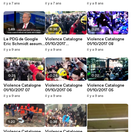
Sarkozy que
déclaré d'Alternative
France sur «
il y a 7 ans
il y a 7 ans
il y a 8 ans
Mitterrand
Libérale
l’africanité » des
joueurs français
1:49
6:36
0:26
Le PDG de Google
Violence Catalogne
Violence Catalogne
Eric Schmidt assume
01/10/2017
01/10/2017 08
la censure à venir !
Compilation
il y a 9 ans
il y a 9 ans
il y a 9 ans
0:25
0:24
0:22
Violence Catalogne
Violence Catalogne
Violence Catalogne
01/10/2017 07
01/10/2017 06
01/10/2017 05
il y a 9 ans
il y a 9 ans
il y a 9 ans
1:20
0:36
Violence Catalogne
Violence Catalogne