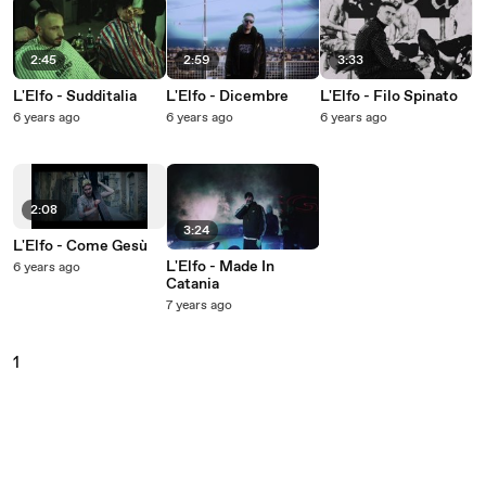
2:45
2:59
3:33
L'Elfo - Sudditalia
L'Elfo - Dicembre
L'Elfo - Filo Spinato
6 years ago
6 years ago
6 years ago
2:08
3:24
L'Elfo - Come Gesù
L'Elfo - Made In
6 years ago
Catania
7 years ago
1