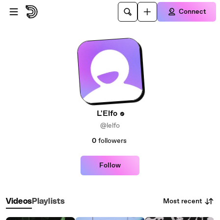
Skip to main content
Connect
L'Elfo
@lelfo
0
followers
Follow
Most recent
Videos
Playlists