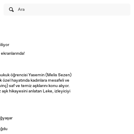
Ara
iliyor
 ekranlarında!
ukuk öğrencisi Yasemin (Melis Sezen)
ak özel hayatında kadınlara mesafeli ve
nç) saf ve temiz aşklarını konu alıyor.
iz aşk hikayesini anlatan Leke, izleyiciyi
ağyaşar
oğdu