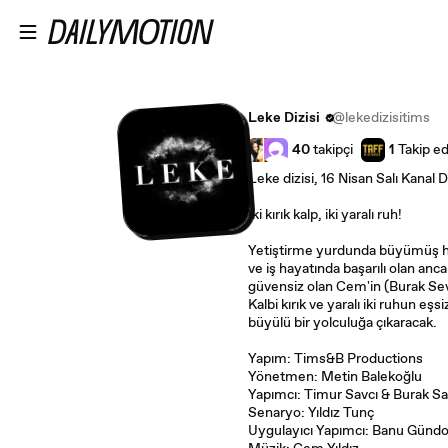
Ana içeriğe atla
Leke Dizisi
@lekedizisitims
40
takipçi
1
Takip ed
Leke dizisi, 16 Nisan Salı Kanal D
İki kırık kalp, iki yaralı ruh!
Yetiştirme yurdunda büyümüş h
ve iş hayatında başarılı olan anc
güvensiz olan Cem'in (Burak Sevi
Kalbi kırık ve yaralı iki ruhun eşs
büyülü bir yolculuğa çıkaracak.
Yapım: Tims&B Productions
Yönetmen: Metin Balekoğlu
Yapımcı: Timur Savcı & Burak S
Senaryo: Yıldız Tunç
Uygulayıcı Yapımcı: Banu Günd