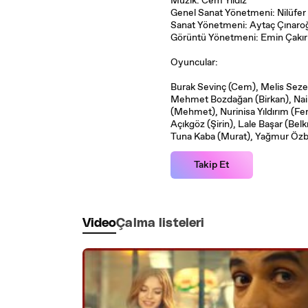
Müzik: Cem Yıldız
Genel Sanat Yönetmeni: Nilüfe
Sanat Yönetmeni: Aytaç Çınaro
Görüntü Yönetmeni: Emin Çakır
Oyuncular:
Burak Sevinç (Cem), Melis Sezen
Mehmet Bozdağan (Birkan), Nail 
(Mehmet), Nurinisa Yıldırım (Fe
Açıkgöz (Şirin), Lale Başar (Belk
Tuna Kaba (Murat), Yağmur Özb
Takip Et
Video
Çalma listeleri