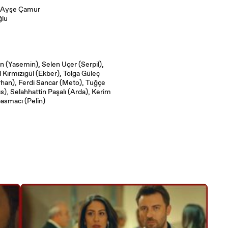
r Ayşe Çamur
ğlu
 (Yasemin), Selen Uçer (Serpil),
Kırmızıgül (Ekber), Tolga Güleç
rhan), Ferdi Sancar (Meto), Tuğçe
ıs), Selahhattin Paşalı (Arda), Kerim
asmacı (Pelin)