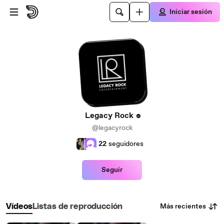
Saltar al contenido principal
Iniciar sesión
Legacy Rock
@legacyrock
22
seguidores
Seguir
Más recientes
Vídeos
Listas de reproducción