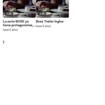
1:16
1:16
La serie BOSE ya
Bose Trailer Ingles
tiene protagonistas,
hace 5 años
una serie original de
hace 5 años
Paramount+
1