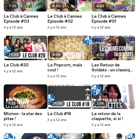
7:01
6:03
4:53
Le Club à Cannes
Le Club à Cannes
Le Club à Cannes
Episode #03
Episode #02
Episode #01
il y a 12 ans
il y a 12 ans
il y a 12 ans
25:33
5:06
4:35
Le Club #20
Le Popcorn, maïs
Les Retour de
cool !
Soldats : un classique
il y a 12 ans
larmoyant du web !
il y a 12 ans
il y a 12 ans
1:22
35:30
2:19
Miznon : la star des
Le Club #18
Le retour de la
pitas !
claquette, si si !
il y a 12 ans
il y a 12 ans
il y a 12 ans