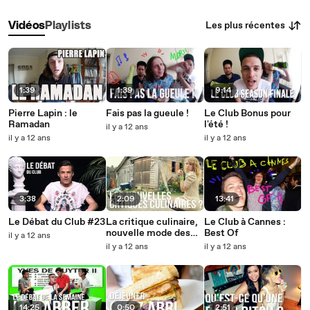
Les plus récentes
Vidéos
Playlists
1:39
1:39
9:14
Pierre Lapin : le
Fais pas la gueule !
Le Club Bonus pour
Ramadan
l'été !
il y a 12 ans
il y a 12 ans
il y a 12 ans
3:38
2:09
13:41
Le Débat du Club #23
La critique culinaire,
Le Club à Cannes :
nouvelle mode des
Best Of
il y a 12 ans
Youtubeuses
il y a 12 ans
il y a 12 ans
14:25
0:50
2:51