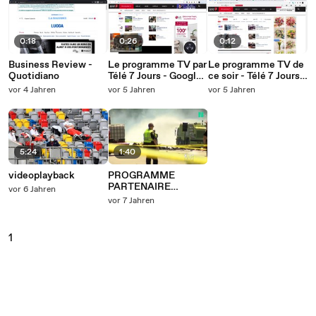
0:18
0:26
0:12
Business Review -
Le programme TV par
Le programme TV de
Quotidiano
Télé 7 Jours - Google
ce soir - Télé 7 Jours -
Chrome 2021-06-21
Google Chrome 2021-
vor 4 Jahren
vor 5 Jahren
vor 5 Jahren
18-04-14
03-17 14-02-32
5:24
1:40
videoplayback
PROGRAMME
PARTENAIRE
vor 6 Jahren
DAILYMOTION
vor 7 Jahren
1