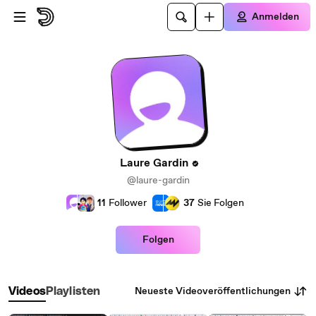
Zum Hauptinhalt springen
Anmelden
Laure Gardin
@laure-gardin
11
Follower
37
Sie Folgen
Folgen
Neueste Videoveröffentlichungen
Videos
Playlisten