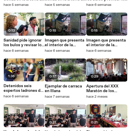
la capital.
la capital.
lunares.
hace 5 semanas
hace 5 semanas
hace 6 semanas
0:13
0:15
0:15
Sanidad pide ignorar
Imagen que presenta
Imagen que presenta
los bulos y revisar los
el interior de la
el interior de la
lunares.
antigua cantina del
antigua cantina del
hace 6 semanas
hace 6 semanas
hace 6 semanas
Fuerte.
Fuerte.
1:36
0:17
0:29
Detenidos seis
Ejemplar de carraca
Apertura del XXX
expertos ladrones de
en Illana
Maratón de los
bancos
Cuentos de
hace 6 semanas
hace 7 semanas
hace 2 meses
Guadalajara por parte
de la alcaldesa, Ana
Guarinos.
0:21
0:21
0:21