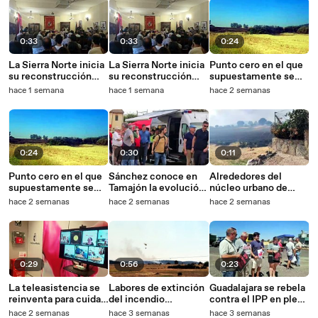
0:33
0:33
0:24
La Sierra Norte inicia
La Sierra Norte inicia
Punto cero en el que
su reconstrucción
su reconstrucción
supuestamente se
con más de 30
con más de 30
originó el fuego en La
hace 1 semana
hace 1 semana
hace 2 semanas
millones.
millones.
Mierla.
0:24
0:30
0:11
Punto cero en el que
Sánchez conoce en
Alrededores del
supuestamente se
Tamajón la evolución
núcleo urbano de
originó el fuego en La
del incendio.
Zarzuela de Jadraque,
hace 2 semanas
hace 2 semanas
hace 2 semanas
Mierla.
tras el paso del
incendio que afecta a
la Sierra Norte de
Guadalajara.
0:29
0:56
0:23
La teleasistencia se
Labores de extinción
Guadalajara se rebela
reinventa para cuidar
del incendio
contra el IPP en plena
mejor.
declarado en La
cosecha.
hace 2 semanas
hace 3 semanas
hace 3 semanas