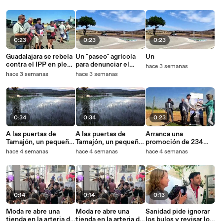
Mierla, en la Sierra
Norte de Guadalajara.
0:23
0:23
0:23
Guadalajara se rebela
Un "paseo" agrícola
Un
contra el IPP en plena
para denunciar el
hace 3 semanas
cosecha.
bloqueo a la cosecha.
hace 3 semanas
hace 3 semanas
0:34
0:34
0:23
A las puertas de
A las puertas de
Arranca una
Tamajón, un pequeño
Tamajón, un pequeño
promoción de 234
humedal se
humedal se
viviendas con
hace 4 semanas
hace 4 semanas
hace 4 semanas
transforma cada
transforma cada
respaldo
primavera y verano
primavera y verano
institucional.
en un refugio de
en un refugio de
calma.
calma.
0:14
0:14
0:13
Moda re abre una
Moda re abre una
Sanidad pide ignorar
tienda en la arteria de
tienda en la arteria de
los bulos y revisar los