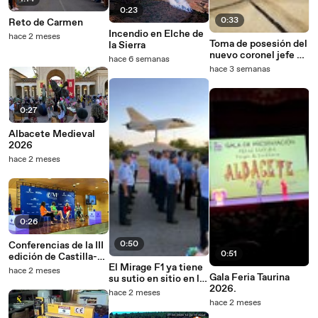
0:23
0:33
Reto de Carmen
Incendio en Elche de
hace 2 meses
Toma de posesión del
la Sierra
nuevo coronel jefe de
hace 6 semanas
la Basde de Los
hace 3 semanas
Llanos.
0:27
Albacete Medieval
2026
hace 2 meses
0:26
0:50
Conferencias de la III
0:51
edición de Castilla-La
El Mirage F1 ya tiene
Mancha es Moda
hace 2 meses
Gala Feria Taurina
su sutio en sitio en la
2026.
ciudad.
hace 2 meses
hace 2 meses