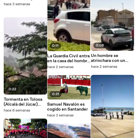
hace 3 semanas
0:08
0:11
Un hombre se
La Guardia Civil entra
atrinchara con un
en la casa del hombre
arma en Villarrobledo.
atrincherado en
hace 2 semanas
hace 2 semanas
Villarrobledo.
0:22
0:31
Tormenta en Tolosa
(Alcalá del Júcar)
Samuel Navalón es
(Autor: Guillermo
cogido en Santander
hace 6 semanas
Cerro)
hace 3 semanas
1:14