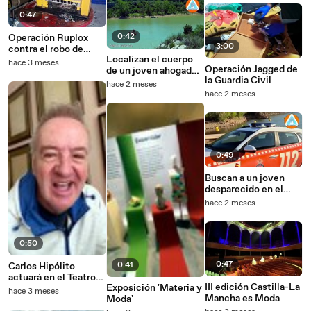
0:47
0:42
Operación Ruplox
3:00
contra el robo de
Localizan el cuerpo
cable de cobre.
hace 3 meses
Operación Jagged de
de un joven ahogado
la Guardia Civil
en el pantano de
hace 2 meses
Almansa.
hace 2 meses
0:49
Buscan a un joven
desparecido en el
pantano de Almansa.
hace 2 meses
0:50
0:47
0:41
Carlos Hipólito
actuará en el Teatro
III edición Castilla-La
Exposición 'Materia y
Circo
hace 3 meses
Mancha es Moda
Moda'