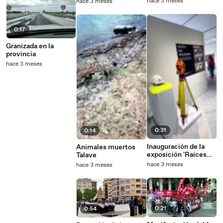
hace 3 meses
hace 3 meses
0:17
Granizada en la
provincia
hace 3 meses
0:31
0:14
Inauguración de la
Animales muertos
exposición 'Raíces
Talave
del progreso'
hace 3 meses
hace 3 meses
0:21
0:54