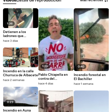
Más recientes
Vídeos
Listas de reproducción
1:36
Detienen a los
ladrones que
saquearon un banco
hace 3 días
en Ontur
0:33
1:29
0:40
Incendio en la calle
Pablo Chiapella en
Incendio forestal en
Churruca de Albacete
contra del
El Bachiller
hace 2 semanas
macrovertedero de
hace 4 días
hace 1 semana
Zarra
0:23
Incendio en Ayna