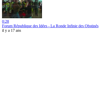
0:28
Forum République des Idées - La Ronde Infinie des Obstinés
il y a 17 ans