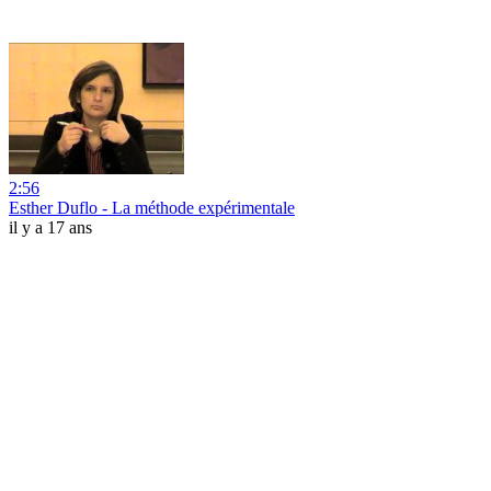
2:56
Esther Duflo - La méthode expérimentale
il y a 17 ans