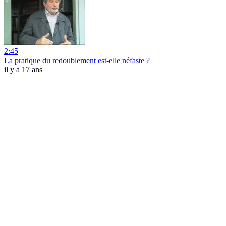
2:45
La pratique du redoublement est-elle néfaste ?
il y a 17 ans