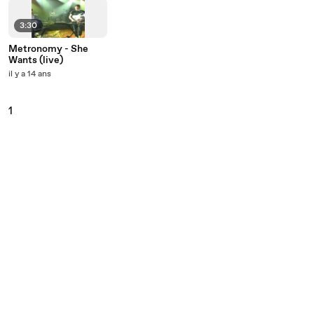
3:30
Metronomy - She
Wants (live)
il y a 14 ans
1