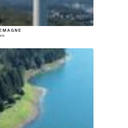
 E M A G N E
 ans