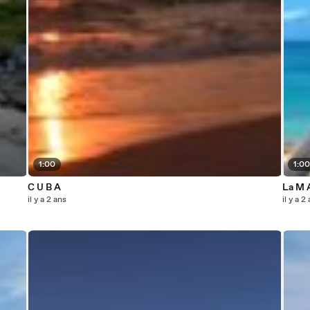
1:00
1:0
C U B A
La M A
il y a 2 ans
il y a 2