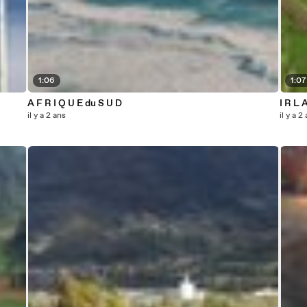
1:06
1:07
A F R I Q U E du S U D
I R L 
il y a 2 ans
il y a 2