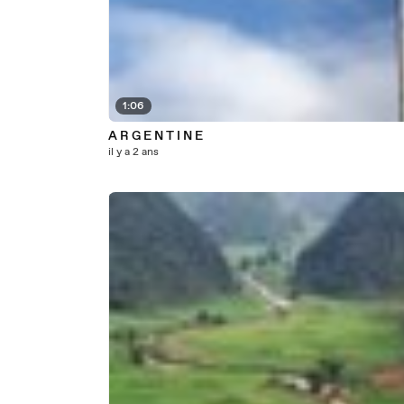
1:06
A R G E N T I N E
il y a 2 ans