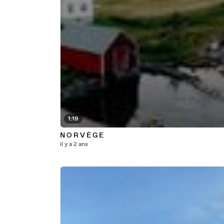
1:19
N O R V È G E
il y a 2 ans