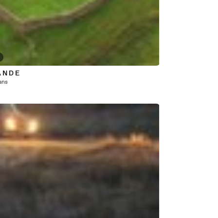
A N D E
 ans