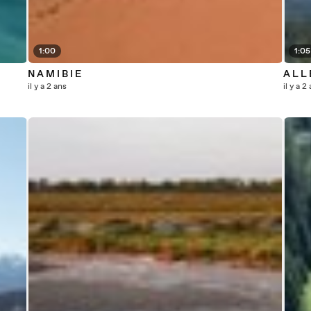
1:00
1:05
N A M I B I E
A L L
il y a 2 ans
il y a 2