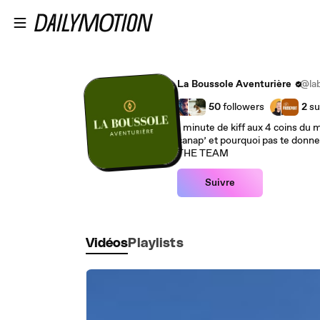
Passer au contenu principal
La Boussole Aventurière
@lab
50
followers
2
su
1 minute de kiff aux 4 coins du 
canap’ et pourquoi pas te donner
THE TEAM
Suivre
Vidéos
Playlists