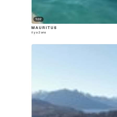
1:02
M A U R I T U S
il y a 2 ans