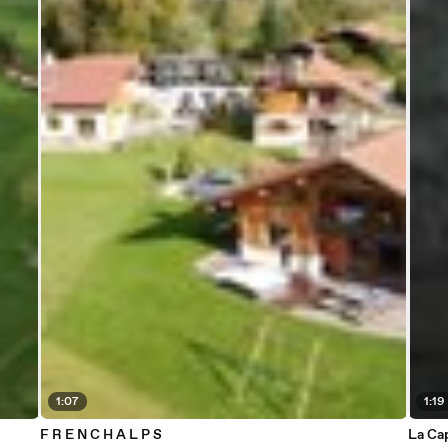
1:07
1:19
F R E N C H A L P S
La Cap