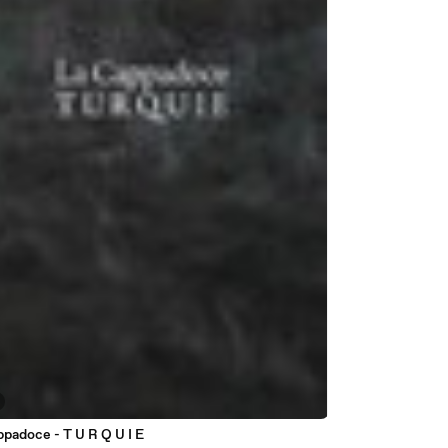
padoce - T U R Q U I E