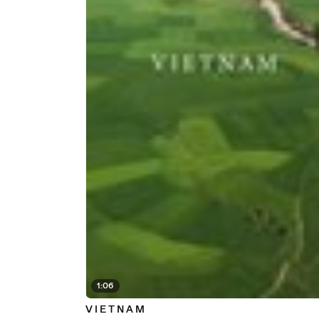
1:06
V I E T N A M