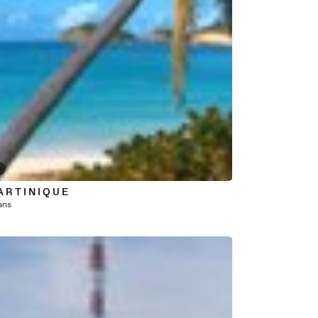
0
 R T I N I Q U E
 ans