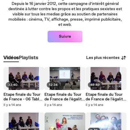
Depuis le 16 janvier 2012, cette campagne d’intérêt général
destinée à lutter contre les propos et les pratiques sexistes est
visible sur tous les medias grâce au soutien de partenaires
mobilisés : cinéma, TV, affichage, presse, imprimé publicitaire,
et web.
Suivre
Les plus récentes
Vidéos
Playlists
33:40
12:34
49:49
Etape finale du Tour
Etape finale du Tour
Etape finale du Tour
de France - 06 Table
de France de l'égalité
de France de l'égalité
ronde stéréotypes
- 05 Enquête bien-
- 04 Table ronde
il y a 14 ans
il y a 14 ans
il y a 14 ans
être
précarité