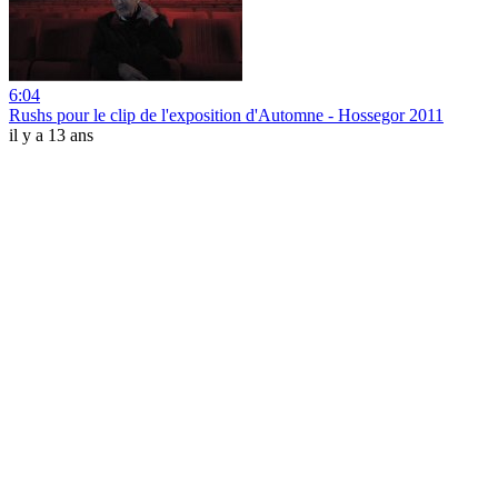
6:04
Rushs pour le clip de l'exposition d'Automne - Hossegor 2011
il y a 13 ans