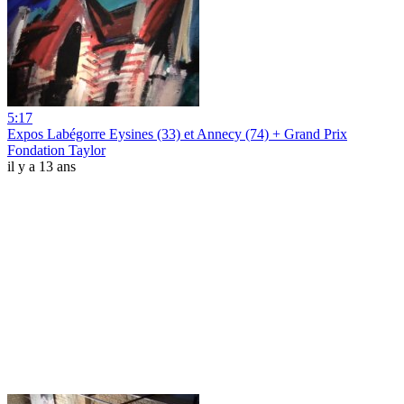
5:17
Expos Labégorre Eysines (33) et Annecy (74) + Grand Prix
Fondation Taylor
il y a 13 ans