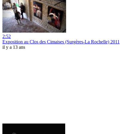
2:52
Exposition au Clos des Cimaises (Surgères-La Rochelle) 2011
il y a 13 ans