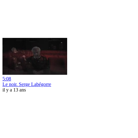
5:08
Le noir. Serge Labégorre
il y a 13 ans