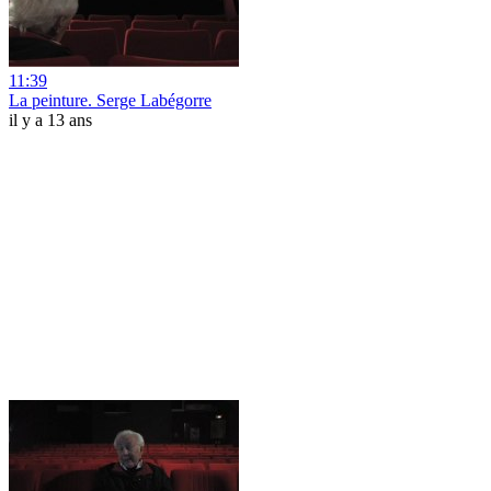
11:39
La peinture. Serge Labégorre
il y a 13 ans