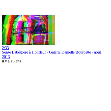
2:33
Serge Labégorre à Honfleur - Galerie Danielle Bourdette - août
2013
il y a 13 ans