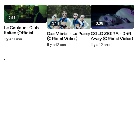
3:15
3:14
3:38
Le Couleur - Club
Italien (Official
Das Mörtal - La Pussy
GOLD ZEBRA - Drift
Video)
(Official Video)
Away (Official Video)
il y a 11 ans
il y a 12 ans
il y a 12 ans
1