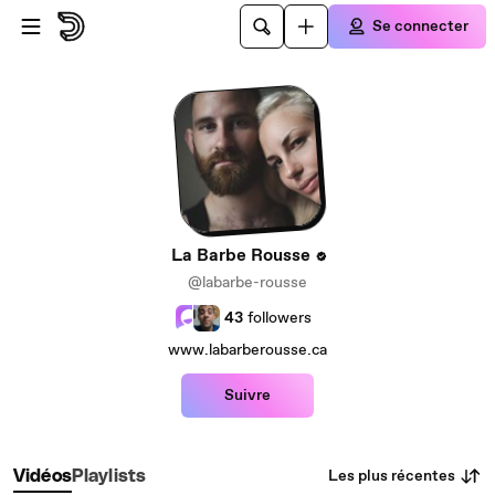
Passer au contenu principal
Se connecter
La Barbe Rousse
@labarbe-rousse
43
followers
www.labarberousse.ca
Suivre
Les plus récentes
Vidéos
Playlists