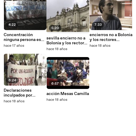
4:22
7:33
5:20
Concentración
encierros no a Bolonia
sevilla encierro no a
ninguna persona es
y los rectores
Bolonia y los rectores
ilegal, sevilla 02 09
avestruz
hace 17 años
hace 18 años
avestruz
hace 18 años
6:24
6:57
Declaraciones
acción Mesas Camilla
inculpados por
interrumpir a Chaves
hace 18 años
hace 18 años