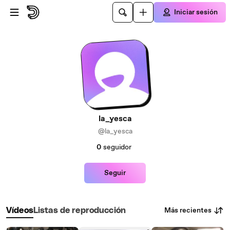
Saltar al contenido principal
Iniciar sesión
la_yesca
@la_yesca
0
seguidor
Seguir
Más recientes
Vídeos
Listas de reproducción