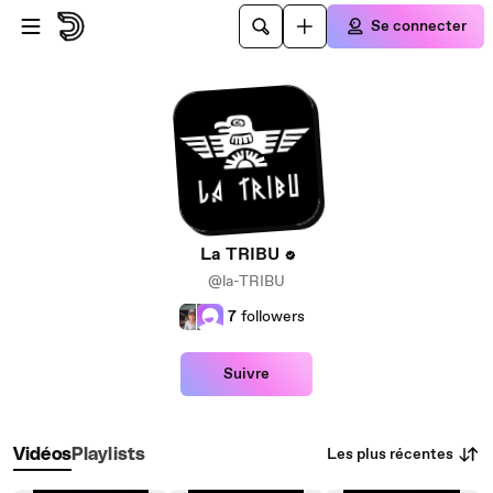
Passer au contenu principal
Se connecter
La TRIBU
@la-TRIBU
7
followers
Suivre
Les plus récentes
Vidéos
Playlists