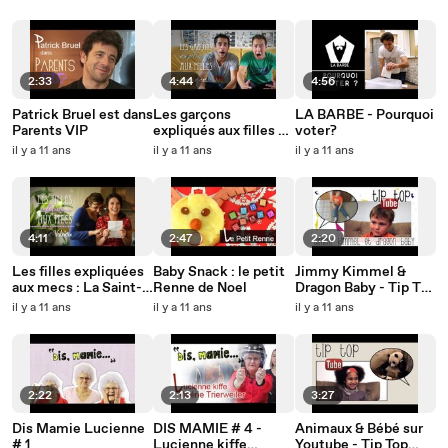
facile
2:33
4:44
4:56
Patrick Bruel est dans
Les garçons
LA BARBE - Pourquoi
Parents VIP
expliqués aux filles -
voter?
Le sexe
il y a 11 ans
il y a 11 ans
il y a 11 ans
4:11
2:47
2:20
Les filles expliquées
Baby Snack : le petit
Jimmy Kimmel &
aux mecs : La Saint-
Renne de Noel
Dragon Baby - Tip Top
Valentin
Tube #4
il y a 11 ans
il y a 11 ans
il y a 11 ans
2:22
2:13
3:27
Dis Mamie Lucienne
DIS MAMIE # 4 -
Animaux & Bébé sur
# 1
Lucienne kiffe
Youtube - Tip Top