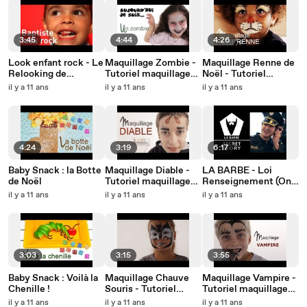
3:45
4:44
4:26
Look enfant rock - Le
Maquillage Zombie -
Maquillage Renne de
Relooking de
Tutoriel maquillage
Noël - Tutoriel
Baptiste
enfant facile
maquillage enfant
il y a 11 ans
il y a 11 ans
il y a 11 ans
facile
4:24
3:19
6:17
Baby Snack : la Botte
Maquillage Diable -
LA BARBE - Loi
de Noël
Tutoriel maquillage
Renseignement (On
enfant facile
est surveillé !!!)
il y a 11 ans
il y a 11 ans
il y a 11 ans
3:03
3:15
3:55
Baby Snack : Voilà la
Maquillage Chauve
Maquillage Vampire -
Chenille !
Souris - Tutoriel
Tutoriel maquillage
maquillage enfant
enfant facile
il y a 11 ans
il y a 11 ans
il y a 11 ans