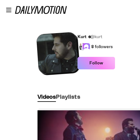
Skip to main content
Kurt
@kurt
8
followers
Follow
Videos
Playlists