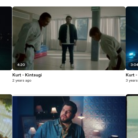
4:20
3:0
Kurt - Kintsugi
Kurt 
2 years ago
3 years