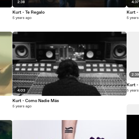
2:38
4:3
Kurt - Te Regalo
Kurt -
5 years ago
5 years
2:3
Kurt -
4:03
5 years
Kurt - Como Nadie Más
5 years ago