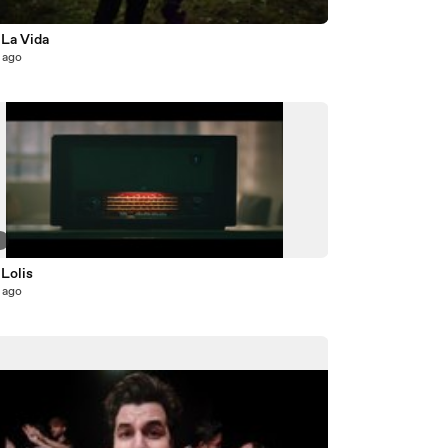
7
 La Vida
 ago
9
 Lolis
 ago