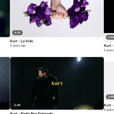
4:39
2:5
Kurt - La Vida
Kurt 
5 years ago
5 years
3:4
Kurt 
2:48
6 years
Kurt - Nadie Nos Entiende