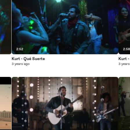
2:52
2:5
Kurt - Qué Suerte
Kurt 
3 years ago
3 years