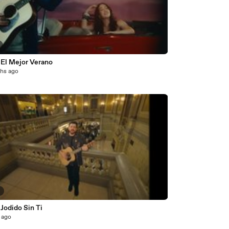
 El Mejor Verano
hs ago
8
 Jodido Sin Ti
 ago