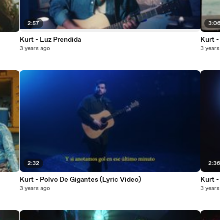
2:57
3:0
Kurt - Luz Prendida
Kurt -
3 years ago
3 years
2:32
2:3
Kurt - Polvo De Gigantes (Lyric Video)
Kurt 
3 years ago
3 years