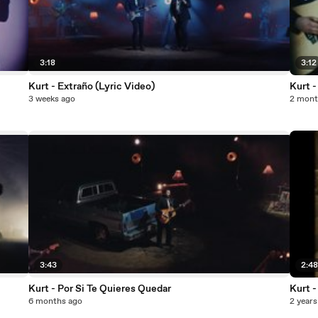
3:18
3:12
Kurt - Extraño (Lyric Video)
Kurt -
3 weeks ago
2 mont
3:43
2:4
Kurt - Por Si Te Quieres Quedar
Kurt -
6 months ago
2 years