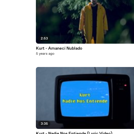
2:53
Kurt - Amanecí Nublado
5 years ago
3:35
Kurt - Nadie Nos Entiende (Lyric Video)