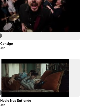
4
- Contigo
 ago
6
- Nadie Nos Entiende
 ago