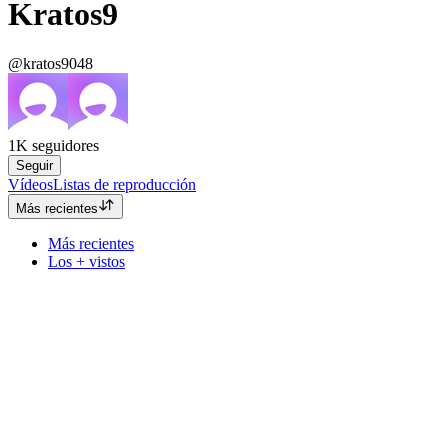
Kratos9
@kratos9048
1K
seguidores
Seguir
Vídeos
Listas de reproducción
Más recientes
Más recientes
Los + vistos