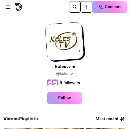
Skip to main content
Connect
kolestv
@kolestv
9
followers
Follow
Most recent
Videos
Playlists