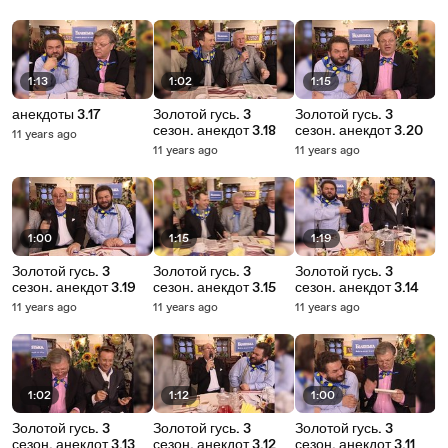
1:13
1:02
1:15
анекдоты 3.17
Золотой гусь. 3
Золотой гусь. 3
сезон. анекдот 3.18
сезон. анекдот 3.20
11 years ago
11 years ago
11 years ago
1:00
1:15
1:19
Золотой гусь. 3
Золотой гусь. 3
Золотой гусь. 3
сезон. анекдот 3.19
сезон. анекдот 3.15
сезон. анекдот 3.14
11 years ago
11 years ago
11 years ago
1:02
1:12
1:00
Золотой гусь. 3
Золотой гусь. 3
Золотой гусь. 3
сезон. анекдот 3.13
сезон. анекдот 3.12
сезон. анекдот 3.11