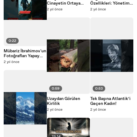
Cinayetin Ortaya
Özellikleri: Yönetim
Çıkışı
ve Halk İlişkisi
2 yıl önce
2 yıl önce
0:22
Mübariz İbrahimov'un
Fotoğrafları Yapay
Zeka İle Canlandırıldı
2 yıl önce
0:59
0:53
Uzaydan Görülen
Tek Başına Atlantik’i
Kirlilik
Geçen Kadın!
2 yıl önce
2 yıl önce
25:14