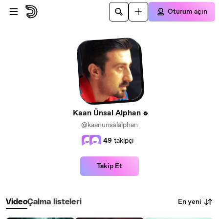
Ana içeriğe atla
Oturum açın
Kaan Ünsal Alphan
@kaanunsalalphan
49
takipçi
Takip Et
En yeni
Video
Çalma listeleri