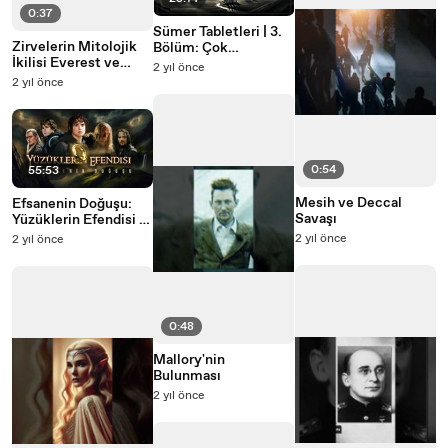
0:37
Sümer Tabletleri | 3.
Zirvelerin Mitolojik
Bölüm: Çok
İkilisi Everest ve
Tanrıcılığın Kökeni
2 yıl önce
Lhotse
2 yıl önce
0:54
55:53
Mesih ve Deccal
Efsanenin Doğuşu:
Savaşı
Yüzüklerin Efendisi |
Çekim Öyküsü
2 yıl önce
2 yıl önce
0:48
Mallory'nin
Bulunması
2 yıl önce