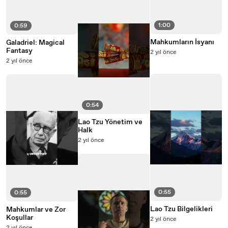
1:00
0:59
Mahkumların İsyanı
Galadriel: Magical
Fantasy
2 yıl önce
2 yıl önce
0:54
Lao Tzu Yönetim ve
Halk
2 yıl önce
0:55
0:55
Lao Tzu Bilgelikleri
Mahkumlar ve Zor
Koşullar
2 yıl önce