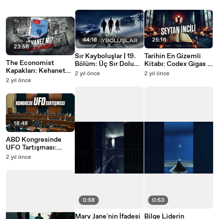
44:16
25:16
23:56
Sır Kayboluşlar | 19.
Tarihin En Gizemli
The Economist
Bölüm: Üç Sır Dolu
Kitabı: Codex Gigas |
Kapakları: Kehanet
Vaka
Şeytan İncili
2 yıl önce
2 yıl önce
mi, Stratejik Analiz
2 yıl önce
mi?
18:48
ABD Kongresinde
UFO Tartışması:
İddialar, İtiraflar,
2 yıl önce
İthamlar
0:58
0:53
Mary Jane'nin İfadesi
Bilge Liderin