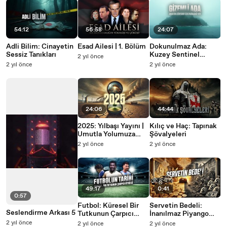
54:12
56:58
24:07
Adli Bilim: Cinayetin
Esad Ailesi | 1. Bölüm
Dokunulmaz Ada:
Sessiz Tanıkları
Kuzey Sentinel
2 yıl önce
Adası'nda Ne Var?
2 yıl önce
2 yıl önce
24:06
44:44
2025: Yılbaşı Yayını |
Kılıç ve Haç: Tapınak
Umutla Yolumuza
Şövalyeleri
Devam
2 yıl önce
2 yıl önce
49:17
0:41
0:57
Futbol: Küresel Bir
Servetin Bedeli:
Seslendirme Arkası 5
Tutkunun Çarpıcı
İnanılmaz Piyango
Hikâyesi
Hikayeleri
2 yıl önce
2 yıl önce
2 yıl önce