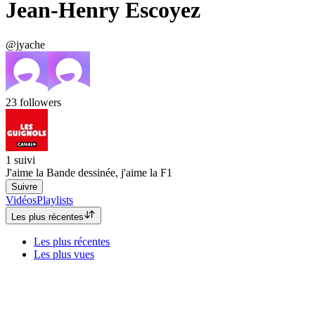
Jean-Henry Escoyez
@jyache
23
followers
1
suivi
J'aime la Bande dessinée, j'aime la F1
Suivre
Vidéos
Playlists
Les plus récentes
Les plus récentes
Les plus vues