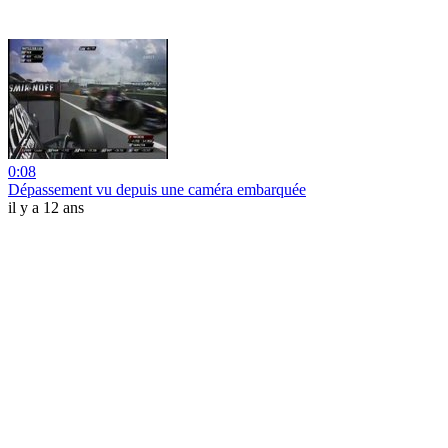
0:08
Dépassement vu depuis une caméra embarquée
il y a 12 ans