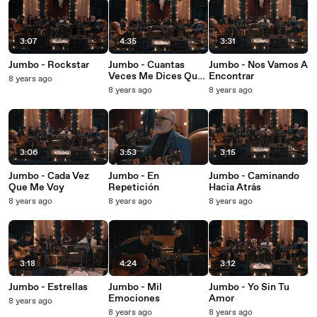
3:07
4:35
3:31
Jumbo - Rockstar
Jumbo - Cuantas
Jumbo - Nos Vamos A
Veces Me Dices Que
Encontrar
8 years ago
No (En Directo)
8 years ago
8 years ago
3:06
3:53
3:15
Jumbo - Cada Vez
Jumbo - En
Jumbo - Caminando
Que Me Voy
Repetición
Hacia Atrás
8 years ago
8 years ago
8 years ago
3:18
4:24
3:12
Jumbo - Estrellas
Jumbo - Mil
Jumbo - Yo Sin Tu
Emociones
Amor
8 years ago
8 years ago
8 years ago