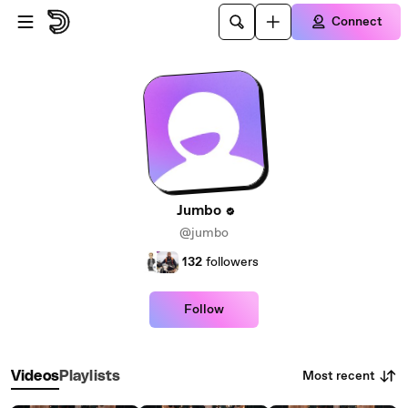
Skip to main content
Connect
Jumbo
@jumbo
132
followers
Follow
Most recent
Videos
Playlists