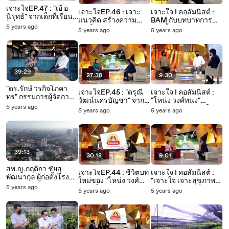
เจาะใจEP.47 : "เอ้ อ
เจาะใจEP.46 : เจาะ
เจาะใจ I คอลัมนิสต์ :
นิรุทธ์" จากเด็กที่เรียน
แนวคิด สร้างความ
BAM กับบทบาทการ
ไม่จบ สู่เจ้าของบริษัท
5 years ago
สำเร็จของ "ศุภจี สุ
พลิกฟื้นสินทรัพย์และ
5 years ago
5 years ago
จัดสวนและทำหินเทียม
ธรรมพันธุ์" CEO แห่ง
ช่วยลูกหนี้มากว่า 24 ปี
[18 ธ.ค. 64]
กลุ่มดุสิตธานี [11 ธ.ค.
[11 ธ.ค. 64]
64]
39:29
27:38
9:30
"ดร.รักษ์ วรกิจโภคา
เจาะใจEP.45 : "ดรุณี
เจาะใจ I คอลัมนิสต์ :
ทร" กรรมการผู้จัดการ
วัฒน์นครบัญชา" จากที่
"โหน่ง วงศ์ทนง"
EXIM BANK |
5 years ago
เคยป่วยด้วย SLE แต่ดี
ถอดรหัสความสำเร็จ
5 years ago
5 years ago
Perspective [12 ธ.ค.
ขึ้นด้วยวิถีธรรมชาติ
ของคริสเตียโน โรนัล
64]
บำบัด [4 ธ.ค. 64]
โด [4 ธ.ค. 64]
39:13
30:18
9:01
สพ.ญ.กฤติกา ชัยสุ
เจาะใจEP.44 : ชีวิตบท
เจาะใจ I คอลัมนิสต์ :
พัฒนากุล ผู้ก่อตั้งโรง
ใหม่ของ "โหน่ง วงศ์
"เจาะใจ เจาะสุขภาพ"
พยาบาลสัตว์ทองหล่อ |
5 years ago
ทนง" ในฐานะพ่อกับ
เราควรทานผักที่หลาย
5 years ago
5 years ago
Perspective [5 ธ.ค.
การอุปการะเด็กมาเป็น
หลาย โดย เอื้อมพร แสง
64]
ลูกบุญธรรม [27 พ.ย.
สุวรรณ [27 พ.ย.64]
64]