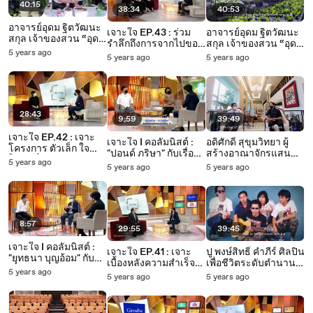
40:15
38:34
40:53
อาจารย์อุดม ฐิตวัฒนะ
เจาะใจ EP.43 : ร่วม
อาจารย์อุดม ฐิตวัฒนะ
สกุล เจ้าของสวน “อุดม
รำลึกถึงการจากไปของ
สกุล เจ้าของสวน “อุดม
การ์เด้น” EP.2 |
5 years ago
"อ๊อด คีรีบูน" กับภรรยา-
ดาร์เด้น” |
5 years ago
5 years ago
Perspective [28 พ.ย.
ลูกสาวและเพื่อนสนิท
Perspective [21 พ.ย.
64]
[20 พ.ย. 64]
64]
28:43
9:59
39:49
เจาะใจ EP.42 : เจาะ
เจาะใจ I คอลัมนิสต์ :
อดิศักดิ์ สุขุมวิทยา ผู้
โครงการ ตัวเล็ก ใจ
"ปอนด์ ภริษา" กับเรื่อง
สร้างอาณาจักรแสน
ใหญ่ เพื่อช่วยเหลือผู้
5 years ago
ของความสวย-ความ
ล้านของ Jay Mart
5 years ago
5 years ago
ป่วยโควิด กับ หมอเจี๊ยบ
หล่อ ส่งผลต่อชีวิตเรา
Group | Perspective
ลลนา [13 พ.ย. 64]
อย่างไร [13 พ.ย.64]
[14 พ.ย. 64]
8:57
29:55
39:45
เจาะใจ I คอลัมนิสต์ :
เจาะใจ EP.41 : เจาะ
ปู พงษ์สิทธิ์ คำภีร์ ศิลปิน
"ยุทธนา บุญอ้อม" กับ
เบื้องหลังความสำเร็จ
เพื่อชีวิตระดับตำนาน |
เรื่องราวที่เกินความ
5 years ago
ของ "สสส." กับ "ดร.สุ
Perspective [7 พ.ย.
5 years ago
5 years ago
จำเป็นของชีวิต [6
ปรีดา อดุลยานนท์" [6
64]
พ.ย.64]
พ.ย. 64]