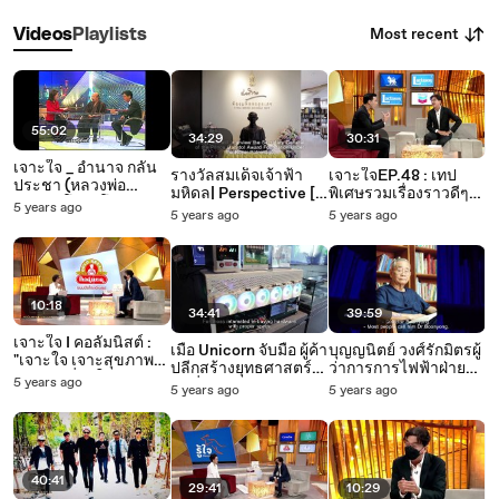
Most recent
Videos
Playlists
55:02
34:29
30:31
เจาะใจ _ อำนาจ กลั่น
รางวัลสมเด็จเจ้าฟ้า
เจาะใจEP.48 : เทป
ประชา (หลวงพ่อ
มหิดล| Perspective [2
พิเศษรวมเรื่องราวดีๆ
อำนาจ โอภาโส )
5 years ago
ม.ค. 64]
จากแขกรับเชิญคนดัง
5 years ago
5 years ago
ตลอดปี 2564 [25 ธ.ค.
64]
10:18
34:41
39:59
เจาะใจ I คอลัมนิสต์ :
เมื่อ Unicorn จับมือ ผู้ค้า
บุญญนิตย์ วงศ์รักมิตรผู้
"เจาะใจ เจาะสุขภาพ"
ปลีกสร้างยุทธศาสตร์
ว่าการการไฟฟ้าฝ่าย
สารเคมีที่ทำให้ "อ้วน"
5 years ago
"เหวี่ยงแห" |
ผลิตแห่ง
5 years ago
5 years ago
[25 ธ.ค. 64]
Perspective [26 ธ.ค.
ประเทศไทย(กฟผ.) |
64]
Perspective [19 ธ.ค.
64]
40:41
29:41
10:29