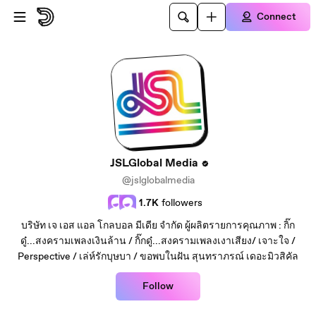
Skip to main content
Connect
JSLGlobal Media
@jslglobalmedia
1.7K
followers
บริษัท เจ เอส แอล โกลบอล มีเดีย จำกัด ผู้ผลิตรายการคุณภาพ : กิ๊ก
ดู๋...สงครามเพลงเงินล้าน / กิ๊กดู๋...สงครามเพลงเงาเสียง/ เจาะใจ /
Perspective / เล่ห์รักบุษบา / ขอพบในฝัน สุนทราภรณ์ เดอะมิวสิคัล
Follow