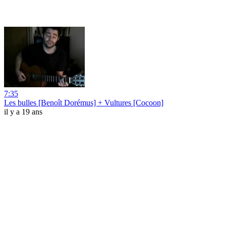
7:35
Les bulles [Benoît Dorémus] + Vultures [Cocoon]
il y a 19 ans