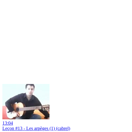
13:04
Leçon #13 - Les arpèges (1) (cabrel)