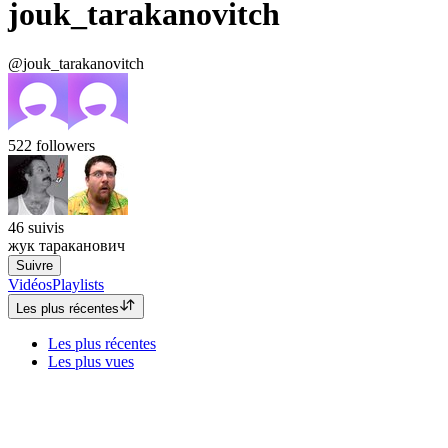
jouk_tarakanovitch
@jouk_tarakanovitch
522
followers
46
suivis
жук тараканович
Suivre
Vidéos
Playlists
Les plus récentes
Les plus récentes
Les plus vues