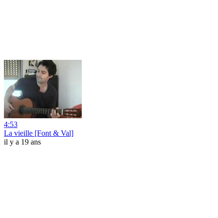
4:53
La vieille [Font & Val]
il y a 19 ans