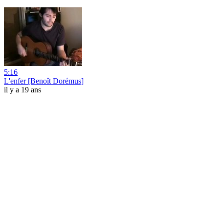
5:16
L'enfer [Benoît Dorémus]
il y a 19 ans