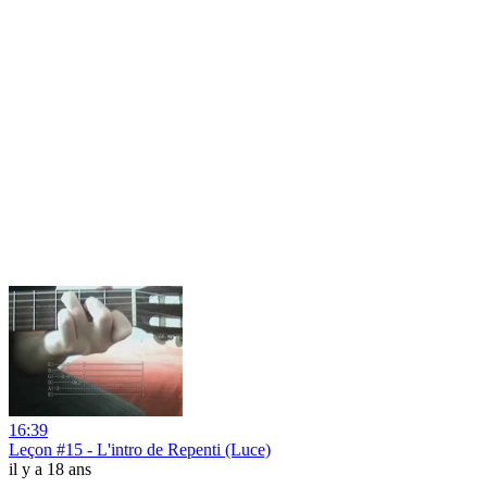
16:39
Leçon #15 - L'intro de Repenti (Luce)
il y a 18 ans