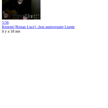
5:56
Repenti [Renan Luce]...bon anniversaire Lisette
il y a 18 ans