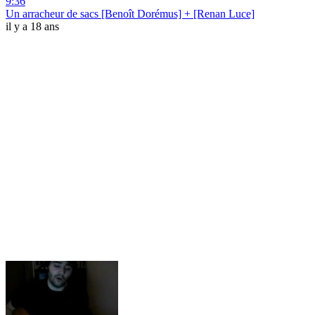
9:36
Un arracheur de sacs [Benoît Dorémus] + [Renan Luce]
il y a 18 ans