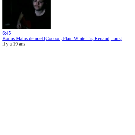
6:45
Bonus Malus de noël [Cocoon, Plain White T's, Renaud, Jouk]
il y a 19 ans