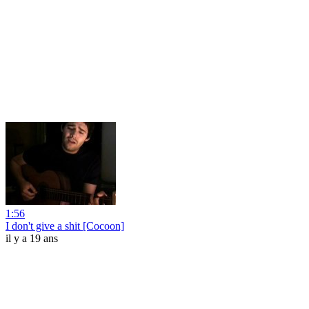
1:56
I don't give a shit [Cocoon]
il y a 19 ans