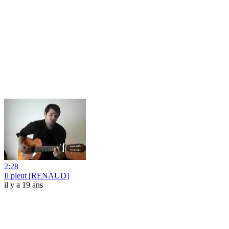
2:28
Il pleut [RENAUD]
il y a 19 ans