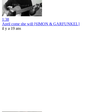
1:38
April come she will [SIMON & GARFUNKEL]
il y a 19 ans