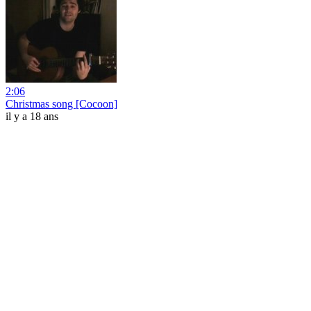
2:06
Christmas song [Cocoon]
il y a 18 ans