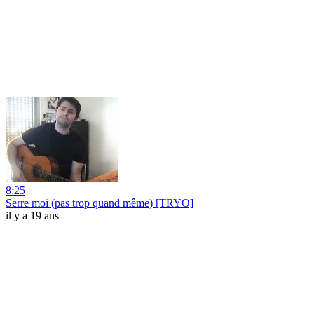
8:25
Serre moi (pas trop quand même) [TRYO]
il y a 19 ans