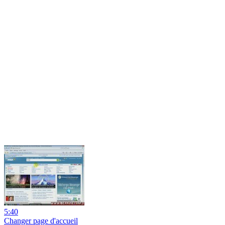
5:40
Changer page d'accueil