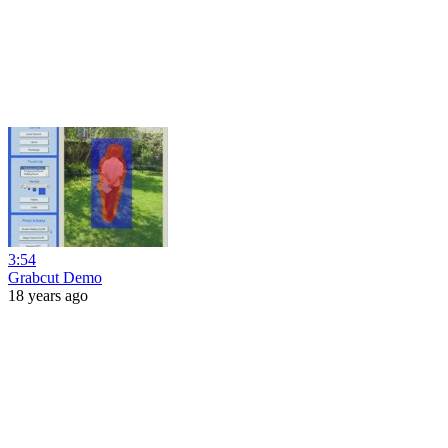
3:54
Grabcut Demo
18 years ago