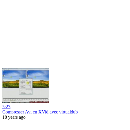
5:23
Compresser Avi en XVid avec virtualdub
18 years ago