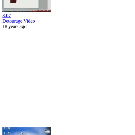
8:07
Detourage Video
18 years ago