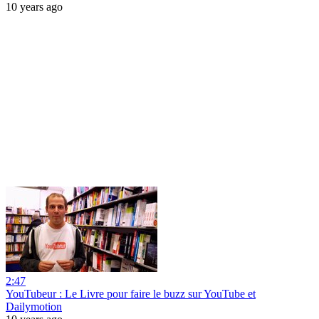
10 years ago
2:47
YouTubeur : Le Livre pour faire le buzz sur YouTube et
Dailymotion