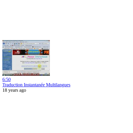
6:50
Traduction Instantanée Multilangues
18 years ago