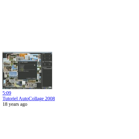
5:09
Tutoriel AutoCollage 2008
18 years ago