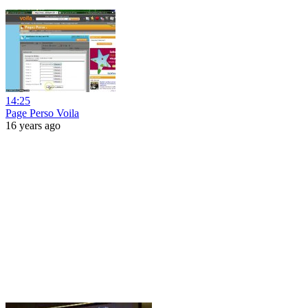
14:25
Page Perso Voila
16 years ago