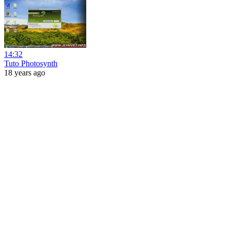
14:32
Tuto Photosynth
18 years ago