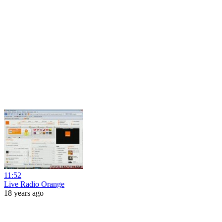
11:52
Live Radio Orange
18 years ago