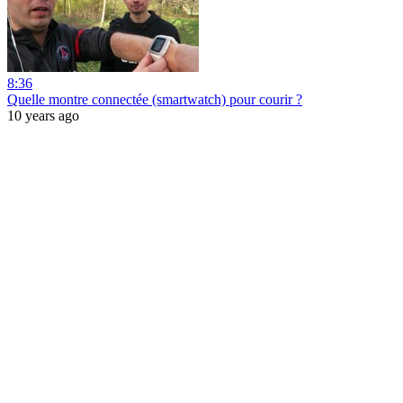
8:36
Quelle montre connectée (smartwatch) pour courir ?
10 years ago