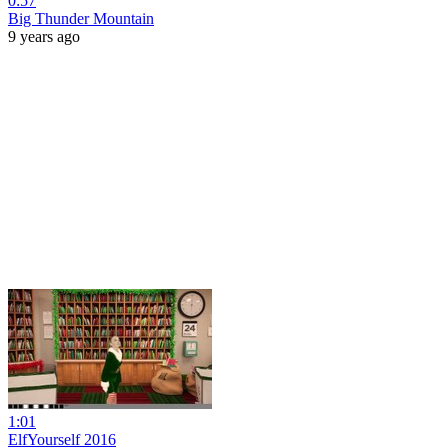
0:57
Big Thunder Mountain
9 years ago
1:01
ElfYourself 2016