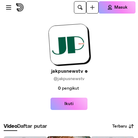
Lewatkan ke konten utama
Masuk
jakpusnewstv
@jakpusnewstv
0
pengikut
Ikuti
Terbaru
Video
Daftar putar