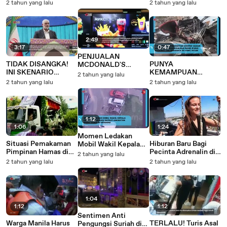
Inggris Mengatakan
MENGHADAPI
EVAKUASI DARI
2 tahun yang lalu
2 tahun yang lalu
Kericuhan Minggu
PERUSUH
DONETSK
Lalu adalah yang
Terburuk
2:49
3:17
0:47
PENJUALAN
TIDAK DISANGKA!
PUNYA
MCDONALD'S
INI SKENARIO
KEMAMPUAN
TURUN SECARA
2 tahun yang lalu
TANGGAPAN IRAN
MUMPUNI! Drone US
GLOBAL ADA APA?
2 tahun yang lalu
2 tahun yang lalu
TERHADAP ISRAEL
Ditembak Jatuh oleh
Houti di Yaman
1:12
1:06
1:24
Momen Ledakan
Situasi Pemakaman
Hiburan Baru Bagi
Mobil Wakil Kepala
Pimpinan Hamas di
Pecinta Adrenalin di
Pusat Komunikasi
2 tahun yang lalu
Iran
Berlin Jerman
Satelit Rusia
2 tahun yang lalu
2 tahun yang lalu
1:04
1:12
1:12
Sentimen Anti
Warga Manila Harus
TERLALU! Turis Asal
Pengungsi Suriah di