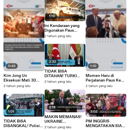
1:15
Ini Kendaraan yang
Digunakan Paus
Fransisikus di GBK
2 tahun yang lalu
2:32
0:43
1:10
TIDAK BISA
Kim Jong Un
Momen Haru di
DITAHAN! TURKI
Eksekusi Mati 30
Perjalanan Paus Ke
TEGASKAN AKAN
2 tahun yang lalu
Pejabatnya Hanya
Indonesia
BERGABUNG
2 tahun yang lalu
2 tahun yang lalu
Karena Ini
DENGAN AFRIKA
SELATAN GUGAT
ISRAEL DI ICJ
2:18
1:01
3:02
MAKIN MEMANAS!
TIDAK BISA
PM INGGRIS
UKRAINE
DISANGKAL! Polisi
MENGATAKAN SIAP
PERINTAHKAN
2 tahun yang lalu