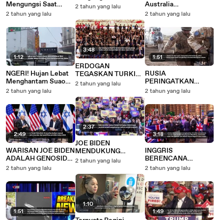
Mengungsi Saat
Australia
Turki
2 tahun yang lalu
Topan Gaemi
Diperlakukan Tidak
2 tahun yang lalu
2 tahun yang lalu
Menyebabkan Banjir
Manusiawi oleh 5 Pria
di Paris
3:48
1:12
1:51
ERDOGAN
NGERI! Hujan Lebat
RUSIA
TEGASKAN TURKI
Menghantam Suao
PERINGATKAN
SIAP BANGUN
2 tahun yang lalu
Taiwan
RENCANA UNI
PANGKALAN
2 tahun yang lalu
2 tahun yang lalu
EROPA YANG BISA
ANGKATAN LAUT
MENANDAKAN
SIPRUS
KONFRONTASI
2:37
2:49
3:18
JOE BIDEN
WARISAN JOE BIDEN
INGGRIS
MENDUKUNG
ADALAH GENOSIDA
BERENCANA
KAMALA HARRIS
2 tahun yang lalu
DI GAZA
KELUARKAN 10
JADI PRESIDEN AS
2 tahun yang lalu
2 tahun yang lalu
MILIAR POUND
UNTUK SKEMA
DEPORTASI
RWANDA
1:10
1:51
1:49